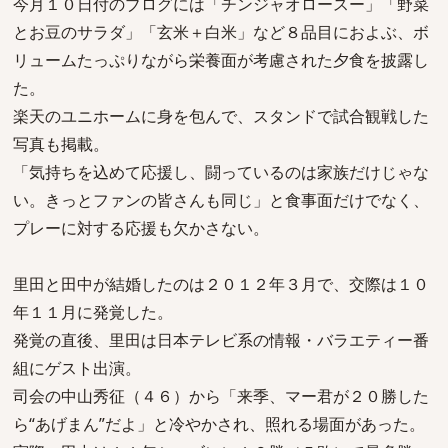
今月１０日付のブログには「チンジャオロースー」「野菜
とお豆のサラダ」「玄米＋白米」など８品目におよぶ、ボ
リュームたっぷりながら栄養面が考慮された夕食を披露し
た。
楽天のユニホームに身を包んで、スタンドで試合観戦した
写真も掲載。
「気持ちを込めて応援し、闘っているのは家族だけじゃな
い。きっとファンの皆さんも同じ」と食事面だけでなく、
プレーに対する応援も欠かさない。
里田と田中が結婚したのは２０１２年３月で、交際は１０
年１１月に発覚した。
発覚の直後、里田は日本テレビ系の情報・バラエティー番
組にゲスト出演。
司会の中山秀征（４６）から「来季、マー君が２０勝した
ら“あげまん”だよ」と冷やかされ、照れる場面があった。