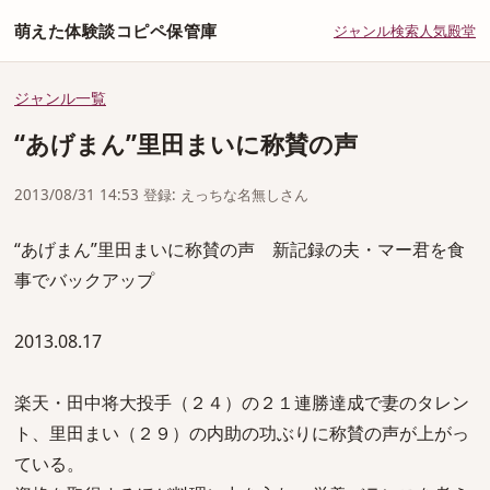
萌えた体験談コピペ保管庫
ジャンル
検索
人気
殿堂
ジャンル一覧
“あげまん”里田まいに称賛の声
2013/08/31 14:53 登録: えっちな名無しさん
“あげまん”里田まいに称賛の声 新記録の夫・マー君を食
事でバックアップ
2013.08.17
楽天・田中将大投手（２４）の２１連勝達成で妻のタレン
ト、里田まい（２９）の内助の功ぶりに称賛の声が上がっ
ている。