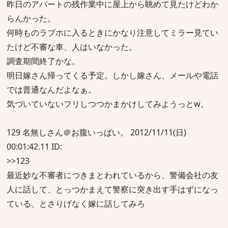
昨日のアパートの残作業中に屋上から眺めて見たけどわか
らんかった。
何時ものラブホに入るときにかなり注意してミラー見てい
たけど不審な車、人はいなかった。
調査期間終了かな。
明日嫁さん帰ってくる予定。しかし嫁さん、メールや電話
では普通なんだよなぁ。
気づいていないフリしつつかまかけしてみようっとw。
129 名無しさん＠お腹いっぱい。 2012/11/11(日)
00:01:42.11 ID:
>>123
最近妙な不審者につきまとわれているから、警備会社の友
人に話して、とっつかまえて警察に突き出す手はずになっ
ている、とさりげなく嫁に話してみろ