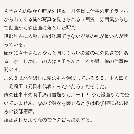
Ａ子さんの話から時系列移動、月曜日に仕事の車でラブホ
から出てくる俺の写真を見せられる（画質、雰囲気からし
て動画から静止画に落とした写真）。
後部座席に人影、顔は認識できないが髪の毛が長い人が映
っている。
確かにＡ子さんとやらと同じくらいの髪の毛の長さではあ
る、が、しかしこの人はＡ子さんどころか男、俺の仕事仲
間のＢ。
このＢはハゲ隠しに髪の毛を伸ばしているＳＥ、本人曰く
「闘莉王（元日本代表）みたいだろ」だそうだ。
俺の仕事車の助手席は書類やらノートPCやら漫画やらで空
いていません、なので誰かを乗せるときは必ず運転席の後
ろの後部座席。
誤認されたようなのでその旨も説明する。