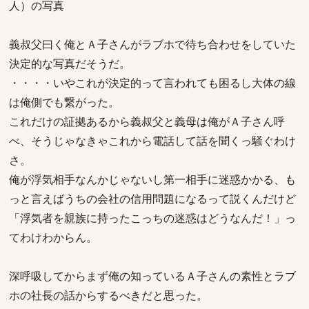
人）の写真
義叔父曰く俺とＡ子さんがラブホで待ち合わせをしていた
決定的な写真だそうだ。
・・・・いやこれが決定的って言われても困るし大体の線
は俺側でも繋がった。
これだけの証拠あるから義叔父と義母は俺がＡ子さん呼
べ、そうじゃなきゃこれから電話して話を聞くっ騒ぐわけ
さ。
俺が浮気相手なんかじゃないし第一相手に迷惑かかる、も
っと言えばうちの会社の信用問題になるって説くんだけど
「浮気者を親族に持ったこっちの迷惑はどうなんだ！」っ
てわけわからん。
深呼吸してからまず俺の知っているＡ子さんの素性とラブ
ホの社長の話からするべきだと思った。