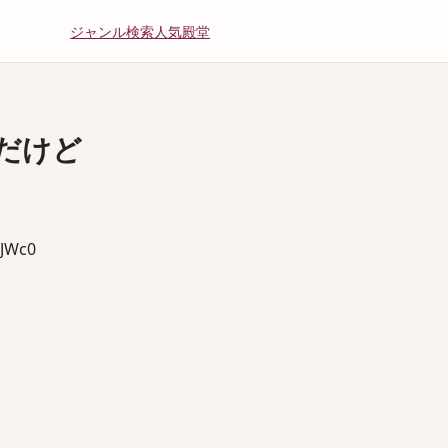
ジャンル
検索
人気
殿堂
だけど
JWc0