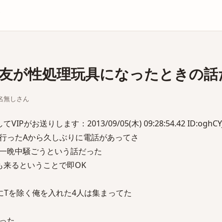
庫
友が性処理玩具になったときの話
ちな名無しさん
お送りします：2013/09/05(木) 09:28:54.42 ID:oghCY
行ったAから久しぶりに電話があってさ
一晩中騒ごうという話だった
も来るということで即OK
にTを除く俺を入れた4人は集まってた
った