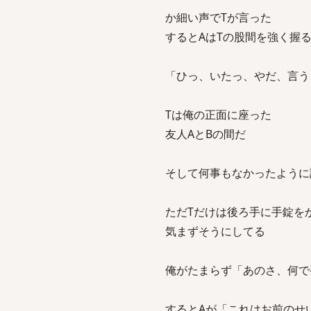
か細い声でTが言った
するとAはTの股間を強く握
「ひっ、いたっ、やだ、言う
Tは俺の正面に座った
友人AとBの間だ
そして何事もなかったように
ただTだけは後ろ手に手錠を
気まずそうにしてる
俺がたまらず「あのさ、何で
するとAが「これはお前のせ