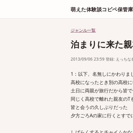
萌えた体験談コピペ保管
ジャンル一覧
泊まりに来た親
2013/09/06 23:59 登録: えっ
1：以下、名無しにかわりましてVIPが
高校になったとき別の高校に
土日に両親が旅行だから皆で
同じく高校で離れた親友のT
皆と会うの久しぶりだった
夕方ごろAの家に行くとすで
しばらくするとチャイムかな