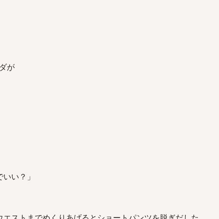
ダが
でいい？」
ウエストまでめくりあげるとショートパンツを脱ぎだした