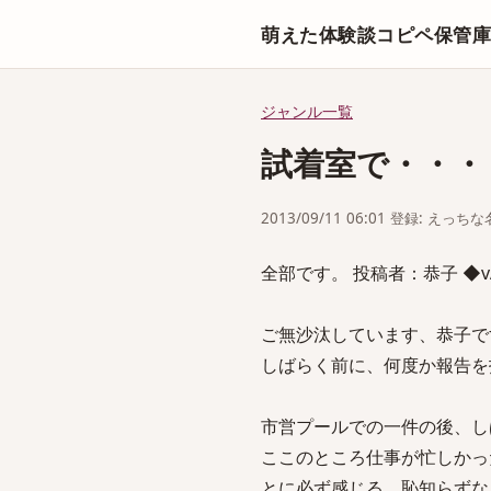
萌えた体験談コピペ保管
ジャンル一覧
試着室で・・・
2013/09/11 06:01 登録: えっ
全部です。 投稿者：恭子 ◆vA7
ご無沙汰しています、恭子で
しばらく前に、何度か報告を
市営プールでの一件の後、し
ここのところ仕事が忙しかっ
とに必ず感じる、恥知らずな