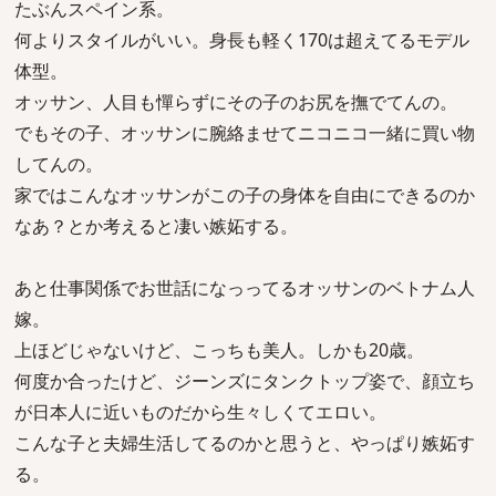
たぶんスペイン系。
何よりスタイルがいい。身長も軽く170は超えてるモデル
体型。
オッサン、人目も憚らずにその子のお尻を撫でてんの。
でもその子、オッサンに腕絡ませてニコニコ一緒に買い物
してんの。
家ではこんなオッサンがこの子の身体を自由にできるのか
なあ？とか考えると凄い嫉妬する。
あと仕事関係でお世話になっってるオッサンのベトナム人
嫁。
上ほどじゃないけど、こっちも美人。しかも20歳。
何度か合ったけど、ジーンズにタンクトップ姿で、顔立ち
が日本人に近いものだから生々しくてエロい。
こんな子と夫婦生活してるのかと思うと、やっぱり嫉妬す
る。