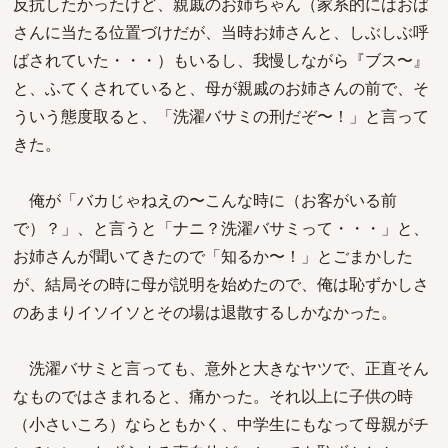
反抗したかったけど、親戚のお姉ちゃん（家系的にはおば
さんに当たる位置づけだが、当時お姉さんと、しぶしぶ呼
ばされていた・・・）もいるし、我慢しながら『ブス〜』
と、ふてくされていると、母が親戚のお姉さんの前で、そ
ういう態度取ると、「洗濯バサミの刑だぞ〜！」と言って
きた。
俺が「バカじゃねえの〜こんな時に（お客がいる前
で）？」、と言うと「ナニ？洗濯バサミって・・・」と、
お姉さんが聞いてきたので「知るか〜！」とごまかした
が、結局その時に母が説明を始めたので、俺は恥ずかしさ
のあまりイソイソとその場は退散するしかなかった。
洗濯バサミと言っても、意外と大きなヤツで、正直そん
なものではさまれると、痛かった。それ以上に子供の時
（小さいころ）ならともかく、中学生にもなって母親がチ