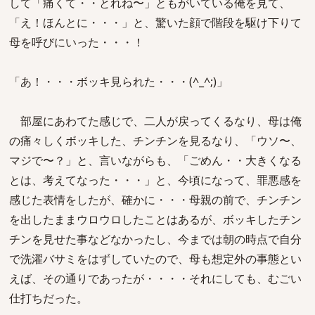
して「痛くて・・とれね〜」ともがいている俺を見て、
「え！ほんとに・・・」と、驚いた顔で階段を駆け下りて
母を呼びにいった・・・！
「あ！・・・ボッキ見られた・・・(^_^;)」
部屋にあわてた感じで、二人が戻ってくるなり、母は俺
の痛々しくボッキした、チンチンを見るなり、「ウソ〜、
マジで〜？」と、言いながらも、「ごめん・・大きくなる
とは、考えてなった・・・」と、今頃になって、罪悪感を
感じた表情をしたが、確かに・・・母親の前で、チンチン
を出したままウロウロしたことはあるが、ボッキしたチン
チンを見せた事などなかったし、今までは朝の時点で自分
で洗濯バサミをはずしていたので、母も想定外の事態とい
えば、その通りであったが・・・・それにしても、むごい
仕打ちだった。