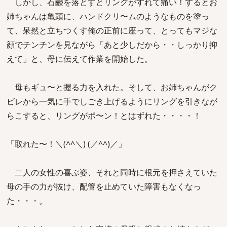
しかし、石鹸を落とすとリングがすれて痛い！するとお
姉ちゃんは亀頭に、ハンドクリ〜ムのようなものを塗っ
て、呆然と立ちつくす俺の正前に座って、とってもマジな
顔でチンチンを見ながら「あと少しだから・・しっかり抑
えて」と、母に伝えて作業を開始した。
母もギュ〜と握る力を入れた。そして、お姉ちゃんがク
ビレから一気に手でしごき上げるようにリングを引きなが
らこすると、リングがポ〜ン！とはずれた・・・・！
「取れた〜！＼(^^＼) (／^^)／」
二人の女性の喜ぶ姿、それと同時に根元を押さえていた
母の手の力が抜け、配管を止めていた障害もなくなっ
た・・・。