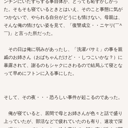
ンチンにいたずらする事自体が、とっても恥ずかしかっ
た。そもそも寝ているときとはいえ、そのこと事態に気が
つかないで、やられる自分がどうにも情けない。母親は、
そんな俺の情けない姿を見て、「復讐成立・・ニヤリ(￣^
￣)」と言った所だった。
その日は俺に弱みがあったし、「洗濯バサミ」の事を親
戚のお姉さん（おばちゃんだけど・・しつこいかな？）に
暴露されて、謝るのもシャクにさわるので結局ふて寝とな
って早めにフトンに入る事にした。
そして、その夜・・・恐ろしい事件が起こるのであった。
俺が寝ていると、居間で母とお姉さんが色々と話で盛り
上っていたが、部活などで疲れていたのも有り、速攻で深