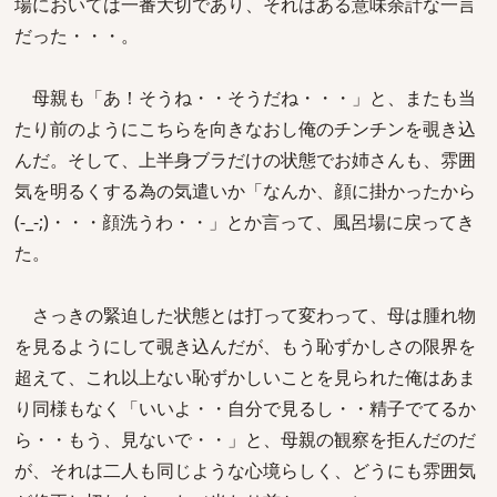
場においては一番大切であり、それはある意味余計な一言
だった・・・。
母親も「あ！そうね・・そうだね・・・」と、またも当
たり前のようにこちらを向きなおし俺のチンチンを覗き込
んだ。そして、上半身ブラだけの状態でお姉さんも、雰囲
気を明るくする為の気遣いか「なんか、顔に掛かったから
(-_-;)・・・顔洗うわ・・」とか言って、風呂場に戻ってき
た。
さっきの緊迫した状態とは打って変わって、母は腫れ物
を見るようにして覗き込んだが、もう恥ずかしさの限界を
超えて、これ以上ない恥ずかしいことを見られた俺はあま
り同様もなく「いいよ・・自分で見るし・・精子でてるか
ら・・もう、見ないで・・」と、母親の観察を拒んだのだ
が、それは二人も同じような心境らしく、どうにも雰囲気