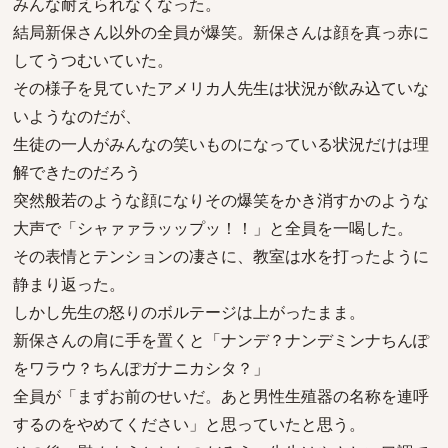
みんな耐えられなくなった。
結局新保さん以外の全員が爆笑。新保さんは顔を真っ赤に
してうつむいていた。
その様子を見ていたアメリカ人先生は状況が飲み込ていな
いようなのだが、
生徒の一人がみんなの笑いものになっている状況だけは理
解できたのだろう
突然般若のような顔になりその爆笑をかき消すかのような
大声で「シャァァラッップッ！！」と全員を一喝した。
その表情とテンションの凄さに、教室は水を打ったように
静まり返った。
しかし先生の怒りのボルテージは上がったまま。
新保さんの肩に手を置くと「ナンデ？ナンデミンナちんぽ
をワラウ？ちんぽガナニカシタ？」
全員が「まずお前のせいだ。あと男性生殖器の名称を連呼
するのをやめてください」と思っていたと思う。