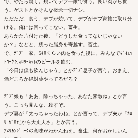
で、やたら焼く。焼いてデブ一家で食う。良い肉から食
う。ゲストとかそんな概念一切ナシ。
ただただ、食う。デブが焼いて、デブがデブ家族に取り分
ける。俺には回ってこない。畜生。
あらかた片付けた後、「どうした食ってないじゃない
か？」などと、残った脂身を寄越す。畜生。
で、ﾃﾞﾌﾞ一家、5ｷﾛくらい肉を食った後に、みんなでﾀﾞｲｴｯ
ﾄｺｰｸとｶﾛﾘｰｶｯﾄのビールを飲む。
「今日は僕も飲んじゃう」とかﾃﾞﾌﾞ息子が言う。おまえ、
酒どころか絶対薬やってるだろ？
ﾃﾞﾌﾞ娘も「ああ、酔っちゃった、あなた素敵ね」とか言
う。こっち見んな、殺すぞ。
デブ妻が「太っちゃったわね」とか言って、デブ夫が「ｶﾛ
ﾘｰｾﾞﾛだから大丈夫さ」とか言う。
ｱﾒﾘｶﾝｼﾞｮｰｸの意味がわかんねえ。畜生、何がおかしいん