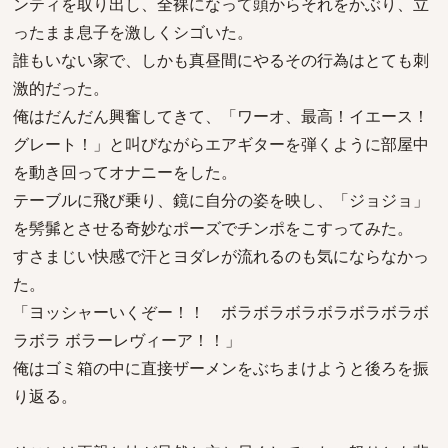
ンティを取り出し、全裸になって頭からそれをかぶり、立
ったまま息子を激しくシゴいた。
誰もいない家で、しかも真昼間にやるその行為はとても刺
激的だった。
俺はだんだん興奮してきて、「ワーオ、最高！イエース！
グレート！」と叫びながらエアギターを弾くように部屋中
を動き回ってオナニーをした。
テーブルに飛び乗り、鏡に自分の姿を映し、「ジョジョ」
を髣髴とさせる奇妙なポーズでチンポをこすってみた。
すさまじい快感で汗とヨダレが流れるのも気にならなかっ
た。
「ヨッシャーいくぞー！！ ボラボラボラボラボラボラボ
ラボラ ボラーレヴィーア！！」
俺はゴミ箱の中に直接ザーメンをぶちまけようと後ろを振
り返る。