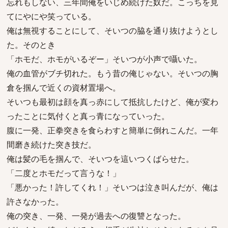
忘れもしない、三年間俺をいじめ続けた奴だ。こっちを見
てにやにや笑っている。
俺は無視することにして、そいつの脇を通り抜けようとし
た。そのとき
「ホモだ、ホモがいるぞー」そいつが小声で囁いた。
俺の血管がブチ切れた。もう昔の俺じゃない。そいつの胸
倉を掴んで近くの資材置場へ。
そいつも最初は顔を真っ赤にして抵抗したけど、俺が変わ
ったことに気付くと真っ青になっていった。
腹に一発、正拳突きを食らわすと簡単に倒れこんだ。一年
間磨き続けた突き技だ。
俺は髪の毛を掴んで、そいつを這いつくばらせた。
「二度とホモだって言うな！」
「悪かった！許してくれ！」そいつは泣き叫んだが、俺は
許さなかった。
俺の突き、一発、一発が過去への復讐となった。