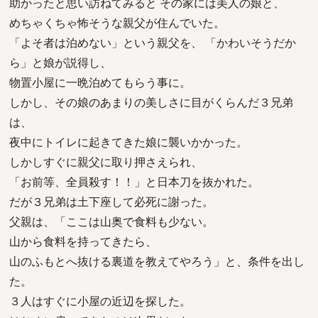
助かったと思い訪ねてみると その家には美人の娘と、
めちゃくちゃ怖そうな親父が住んでいた。
「よそ者は泊めない」という親父を、 「かわいそうだか
ら」と娘が説得し、
物置小屋に一晩泊めてもらう事に。
しかし、その娘のあまりの美しさに目がくらんだ３兄弟
は、
夜中にトイレに起きてきた娘に襲いかかった。
しかしすぐに親父に取り押さえられ、
「お前等、全員殺す！！」と日本刀を抜かれた。
だが３兄弟は土下座して必死に謝った。
父親は、「ここは山奥で食料も少ない。
山から食料を持ってきたら、
山のふもとへ抜ける裏道を教えてやろう」と、条件を出し
た。
３人はすぐに小屋の近辺を探した。