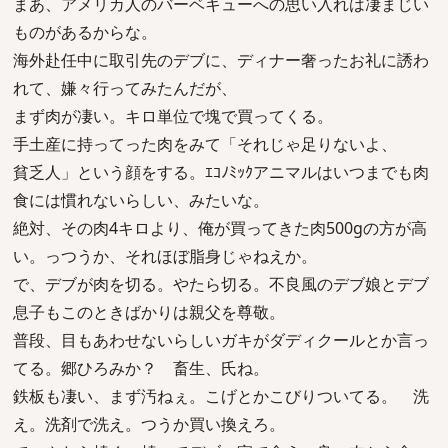
まあ、アメリカ人のバーベキューへの思い入れは凄まじい
ものがあるからな。
海外赴任中に取引先のデブに、ディナー奢ったお礼に誘わ
れて、嫌々行ってみたんだが、
まず肉が凄い。キロ単位で塊で買ってくる。
手土産に持ってった肉をみて「それじゃ足りないよ、
貧乏人」という顔をする。ｴｺﾉﾐｯｸアニマルはいつまでも肉
食には慣れないらしい、みたいな。
絶対、その肉4キロより、俺が買ってきた肉500gの方が高
い。っつうか、それほぼ脂身じゃねえか。
で、デブが肉を切る。やたら切る。不良風のデブ娘とデブ
息子もこのときばかりは親父を尊敬。
普段、目もあわせないらしいガキがダディクールとか言っ
てる。郷ひろみか？ 畜生、氏ね。
鉄板も凄い、まず汚ねぇ。こげとかこびりついてる。 洗
え。洗剤で洗え。つうか買い換えろ。