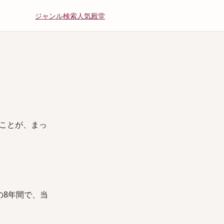
ジャンル
検索
人気
殿堂
ことが、まっ
の8年間で、当