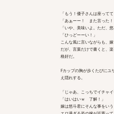
「もう！優子さんは座ってて
「あぁーー！ また言った！
「いや、美味いよ。ただ、悠
「ひっどーーい！」
こんな風に言いながらも、嫁
だが、言葉だけで書くと、楽
格好だ。
Fカップの胸が歩くたびにユ
え隠れする。
「じゃあ、こっちでイチャイ
「はいはいｗ 了解！」
嫁は悠斗君にそんな事をいう
エロ過ぎる姿の嫁が近寄って