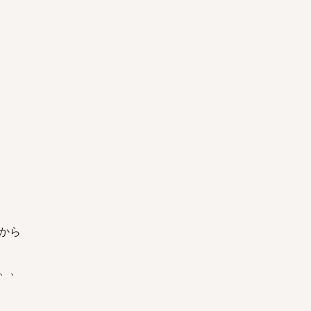
から
、、