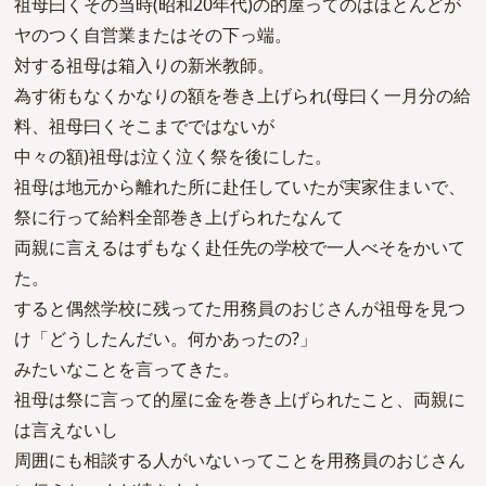
祖母曰くその当時(昭和20年代)の的屋ってのはほとんどが
ヤのつく自営業またはその下っ端。
対する祖母は箱入りの新米教師。
為す術もなくかなりの額を巻き上げられ(母曰く一月分の給
料、祖母曰くそこまでではないが
中々の額)祖母は泣く泣く祭を後にした。
祖母は地元から離れた所に赴任していたが実家住まいで、
祭に行って給料全部巻き上げられたなんて
両親に言えるはずもなく赴任先の学校で一人べそをかいて
た。
すると偶然学校に残ってた用務員のおじさんが祖母を見つ
け「どうしたんだい。何かあったの?」
みたいなことを言ってきた。
祖母は祭に言って的屋に金を巻き上げられたこと、両親に
は言えないし
周囲にも相談する人がいないってことを用務員のおじさん