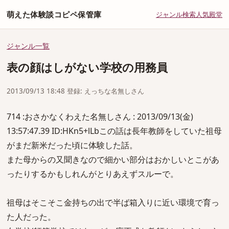
萌えた体験談コピペ保管庫
ジャンル
検索
人気
殿堂
ジャンル一覧
表の顔はしがない学校の用務員
2013/09/13 18:48 登録: えっちな名無しさん
714 :おさかなくわえた名無しさん : 2013/09/13(金)
13:57:47.39 ID:HKn5+lLbこの話は長年教師をしていた祖母
がまだ新米だった頃に体験した話。
また母からの又聞きなので細かい部分はおかしいとこがあ
ったりするかもしれんがとりあえずスルーで。
祖母はそこそこ金持ちの出で半ば箱入りに近い環境で育っ
た人だった。