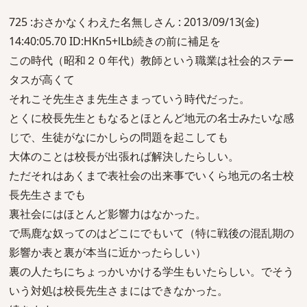
725 :おさかなくわえた名無しさん : 2013/09/13(金)
14:40:05.70 ID:HKn5+lLb続きの前に補足を
この時代（昭和２０年代）教師という職業は社会的ステー
タスが高くて
それこそ先生さま先生さまっていう時代だった。
とくに校長先生ともなるとほとんど地元の名士みたいな感
じで、生徒がなにかしらの問題を起こしても
大体のことは校長が出張れば解決したらしい。
ただそれはあくまで表社会の出来事でいくら地元の名士校
長先生さまでも
裏社会にはほとんど影響力はなかった。
で馬鹿な奴ってのはどこにでもいて（特に戦後の混乱期の
影響か表と裏が本当に近かったらしい）
裏の人たちにちょっかいかける学生もいたらしい。でそう
いう対処は校長先生さまにはできなかった。