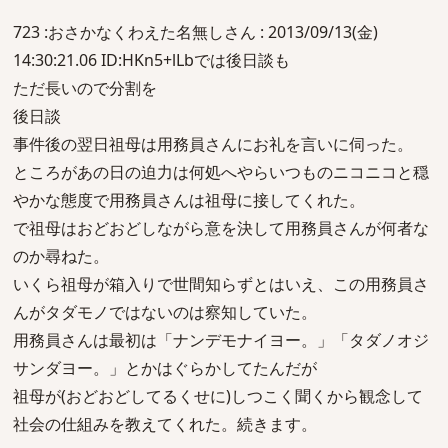
723 :おさかなくわえた名無しさん : 2013/09/13(金)
14:30:21.06 ID:HKn5+lLbでは後日談も
ただ長いので分割を
後日談
事件後の翌日祖母は用務員さんにお礼を言いに伺った。
ところがあの日の迫力は何処へやらいつものニコニコと穏
やかな態度で用務員さんは祖母に接してくれた。
で祖母はおどおどしながら意を決して用務員さんが何者な
のか尋ねた。
いくら祖母が箱入りで世間知らずとはいえ、この用務員さ
んがタダモノではないのは察知していた。
用務員さんは最初は「ナンデモナイヨー。」「タダノオジ
サンダヨー。」とかはぐらかしてたんだが
祖母が(おどおどしてるくせに)しつこく聞くから観念して
社会の仕組みを教えてくれた。続きます。