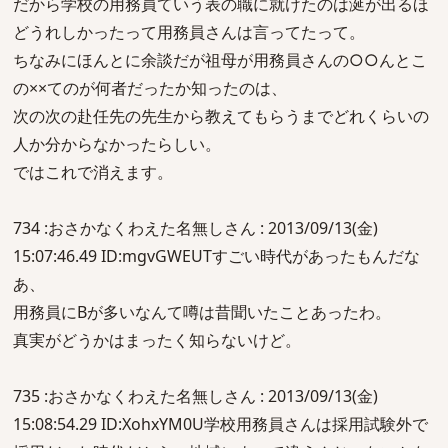
だから学校の用務員ていう表の職に就けたのは涎が出るほ
どうれしかったって用務員さんは言ってたって。
ちなみにほんとに余談だが祖母が用務員さんの○○んとこ
の××てのが何者だったか知ったのは、
次の次の赴任先の先生から教えてもらうまでどれくらいの
人か分からなかったらしい。
ではこれで消えます。
734 :おさかなくわえた名無しさん : 2013/09/13(金)
15:07:46.49 ID:mgvGWEUTすごい時代があったもんだな
あ、
用務員にBが多いなんて噂は昔聞いたことあったわ。
真実がどうかはまったく知らないけど。
735 :おさかなくわえた名無しさん : 2013/09/13(金)
15:08:54.29 ID:XohxYM0U学校用務員さんは採用試験外で