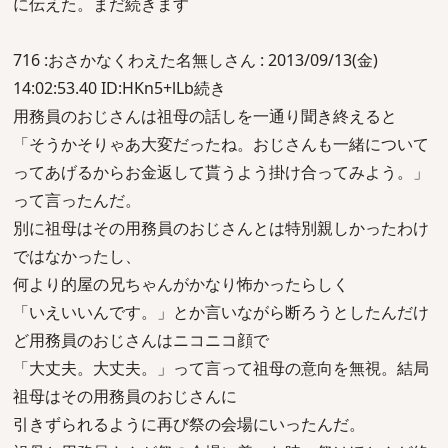
に伝えた。まだ続きます
716 :おさかなくわえた名無しさん : 2013/09/13(金)
14:02:53.40 ID:HKn5+lLb続き
用務員のおじさんは祖母の話しを一通り聞き終えると
「そうかそりゃあ大変だったね。おじさんも一緒について
ってあげるからお金返して貰うよう掛け合ってみよう。」
って言ったんだ。
別に祖母はその用務員のおじさんとは特別親しかったわけ
ではなかったし、
何より的屋の兄ちゃんがかなり怖かったらしく
「いえいいんです。」とか言いながら断ろうとしたんだけ
ど用務員のおじさんはニコニコ顔で
「大丈夫。大丈夫。」って言って祖母の意向を無視。結局
祖母はその用務員のおじさんに
引きずられるように再び祭の会場にいったんだ。