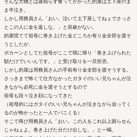
そんな大物とは露知らず食ってかかった的屋は土下座のま
ま半泣き。
しかし用務員さん「おい。泣いて土下座してねぇでさっさ
とこの人に金を返しな。」と容赦がない。
的屋慌てて祖母に巻き上げた金どころか有り金全部を渡そ
うとしたが、
ポカーンとしてた祖母がここで我に帰り「巻き上げられた
額だけでいいんです。」と受け取りを一旦拒否。
しかし的屋は用務員さんの手前有り金全部を渡そうする。
さっきまで怖くて仕方なかったガタイのいい兄ちゃんが泣
きながら必死に金を渡そうとするので
祖母も段々泣き顔になってきた
（祖母的にはガタイのいい兄ちゃんが泣きながら迫ってく
るのが怖かったと一人でパニくる）
そこで再び用務員さん「おい。この人をこれ以上困らせん
じゃねぇよ。巻き上げた分だけ出しな。」と一喝。