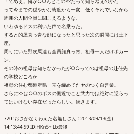
「てめぇ。俺が○○んとこの××だって知らねぇのか?」
って今までの穏やかな態度から一変。低くそれでいながら
周囲の人間全員に聞こえるような、
いわゆるドスの利いた声で名乗った。
すると的屋真っ青な顔になったと思った次の瞬間には土下
座。
周りにいた野次馬達も全員顔真っ青。祖母一人だけポカー
ン。
その時の祖母は知らなかったが○○ってのは祖母の赴任先
の学校どころか
祖母の住む都道府県一帯を締めてたヤのつく自営業。
さらに××は○○のボスの側近でこと武力では絶対に逆らっ
てはいけない存在だったらしい。続きます。
720 :おさかなくわえた名無しさん : 2013/09/13(金)
14:13:44.59 ID:HKn5+lLb最後