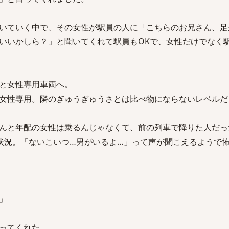
いていく中で、その女性が駅員の人に「こちらのお兄さん、足
いいかしら？」と聞いてくれて駅員もOKで、女性だけでなく
と女性専用車両へ。
女性専用。隣のぎゅうぎゅうさとは比べ物にならないレベルだ
んと年配の女性は乗るんじゃなくて、前の列車で降りた人だっ
る状況。「ないこいつ…男がいるよ…」って声が聞こえるようで
」
ってくれた。