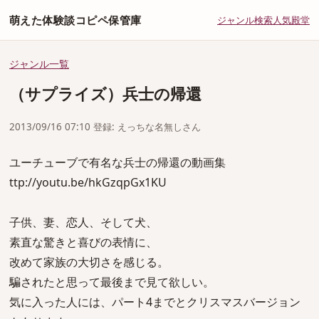
萌えた体験談コピペ保管庫
ジャンル
検索
人気
殿堂
ジャンル一覧
（サプライズ）兵士の帰還
2013/09/16 07:10 登録: えっちな名無しさん
ユーチューブで有名な兵士の帰還の動画集
ttp://youtu.be/hkGzqpGx1KU
子供、妻、恋人、そして犬、
素直な驚きと喜びの表情に、
改めて家族の大切さを感じる。
騙されたと思って最後まで見て欲しい。
気に入った人には、パート4までとクリスマスバージョン