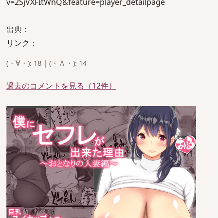
v=2SjVXFItWnQ&feature=player_detailpage
出典：
リンク：
(・∀・): 18 | (・Ａ・): 14
過去のコメントを見る（12件）