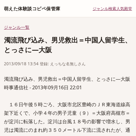
萌えた体験談コピペ保管庫
ジャンル
検索
人気
殿堂
ジャンル一覧
濁流飛び込み、男児救出＝中国人留学生、
とっさに―大阪
2013/09/18 13:54 登録: えっちな名無しさん
濁流飛び込み、男児救出＝中国人留学生、とっさに―大阪
時事通信社 - 2013年09月16日 22:01
１６日午後５時ごろ、大阪市北区豊崎のＪＲ東海道線高
架下近くで、小学４年の男子児童（９）＝大阪府高槻市＝
が淀川に転落した。淀川は台風１８号の影響で増水し、男
児は濁流にのまれ約３５０メートル下流に流されたが、通