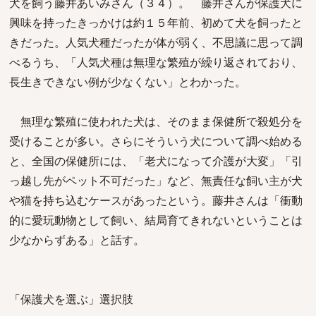
犬を飼う藤井あいみさん（３４）。 藤井さんが保護犬に
興味を持ったきっかけは約１５年前、初めて犬を飼ったと
きだった。人気犬種だったが体が弱く、不思議に思って調
べるうち、「人気犬種は無理な繁殖が繰り返されており、
長生きできない例が少なくない」とわかった。
無理な繁殖に使われた犬は、そのまま保健所で殺処分を
受けることが多い。さらにそういう犬について調べ始める
と、全国の保健所には、「老犬になって介護が大変」「引
っ越し先がペット不可だった」など、無責任な飼い主が犬
や猫を持ち込むケースがあったという。藤井さんは「衝動
的に愛玩動物として飼い、結局育てきれないということは
少なからずある」と話す。
「保護犬を選ぶ」選択肢