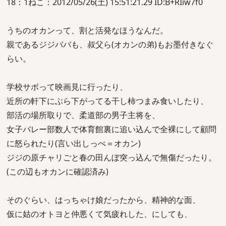
18：1ねこ：2012/05/26(土) 15:51:21.29 ID:B+RIiw7f0
うちのオカンって、割と活発なほうなんだ。
親であるジジババも、叔父ら(オカンの弟)もお墨付きなぐ
らい。
学校サボって映画見に行ったり、
近所の軒下にぶら下がってる干し柿つまみ食いしたり、
部活の場所取りで、柔道部の男子主将を、
女子バレー部数人で体育館裏に追い込んで全裸にして顧問
に怒られたり(言い出しっぺ＝オカン)
ジジの原チャリごと春の田んぼ突っ込んで無傷だったり。
(この辺もオカンに確認済み)
そのぐらい、はっちゃけ娘だったから、精神的な面、
仮に姑のオトヨと仲悪くて気疲れした、にしても、