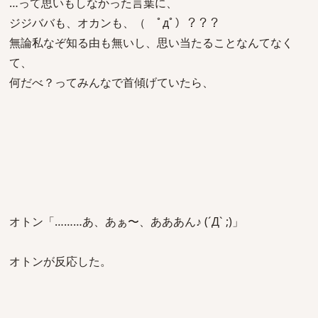
…って思いもしなかった言葉に、
ジジババも、オカンも、（ ﾟдﾟ）？？？
無論私なぞ知る由も無いし、思い当たることなんてなく
て、
何だべ？ってみんなで首傾げていたら、
オトン「………あ、あぁ〜、あああん♪ (´Д` ;)」
オトンが反応した。