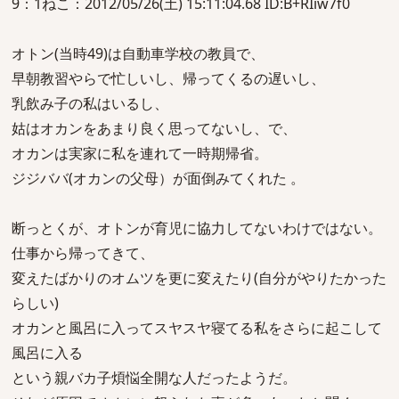
9：1ねこ：2012/05/26(土) 15:11:04.68 ID:B+RIiw7f0
オトン(当時49)は自動車学校の教員で、
早朝教習やらで忙しいし、帰ってくるの遅いし、
乳飲み子の私はいるし、
姑はオカンをあまり良く思ってないし、で、
オカンは実家に私を連れて一時期帰省。
ジジババ(オカンの父母）が面倒みてくれた 。
断っとくが、オトンが育児に協力してないわけではない。
仕事から帰ってきて、
変えたばかりのオムツを更に変えたり(自分がやりたかった
らしい)
オカンと風呂に入ってスヤスヤ寝てる私をさらに起こして
風呂に入る
という親バカ子煩悩全開な人だったようだ。