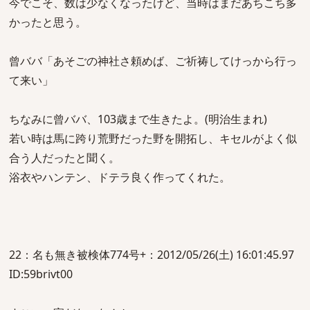
今でこそ、数は少なくなったけど、当時はまだあちこち多
かったと思う。
曾ババ「あそごの神社さ頼めば、ご祈祷してけっから行っ
て来い」
ちなみに曾ババ、103歳まで生きたよ。(明治生まれ)
若い時は馬に跨り荒野だった野を開拓し、キセルがよく似
合う人だったと聞く。
浴衣やハンテン、ドテラ良く作ってくれた。
22：名も無き被検体774号+：2012/05/26(土) 16:01:45.97
ID:59brivt00