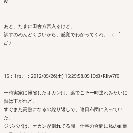
w
あと、たまに田舎方言入るけど、
訳すのめんどくさいから、感覚でわかってくれ。 （ ﾟ
дﾟ）
15：1ねこ：2012/05/26(土) 15:29:58.05 ID:B+RIiw7f0
一時実家に帰省したオカンは、薬でこそ一時逃れみたいに
熱は下がれど、
すぐまた高熱になるの繰り返しで、連日布団に入ってい
た。
ジジババは、オカンが倒れてる間、仕事の合間に私の面倒