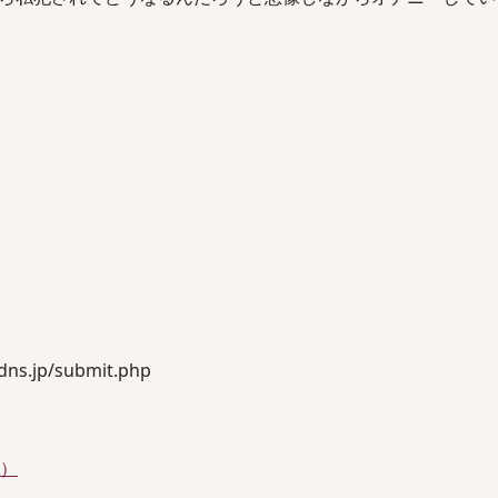
s.jp/submit.php
件）