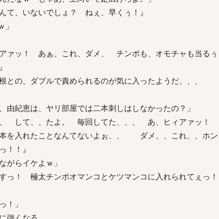
んて、いないでしょ？ ねぇ、早くぅ！』
ｗ」
アァッ！ あぁ、これ、ダメ、 チンポも、オモチャも当る
』
根との、ダブルで責められるのが気に入ったようだ、、、
、由紀恵は、ヤリ部屋では二本刺しはしなかったの？」
、、 して、、たよ。 毎回してた、、、 あ、ヒィアァッ！
本を入れたことなんてないよぉ、、 ダメ、、これ、、ホン
っ！！』
ながらイケよｗ」
すっ！ 極太チンポオマンコとケツマンコに入れられてぇっ！
っ！」
に強くなる。