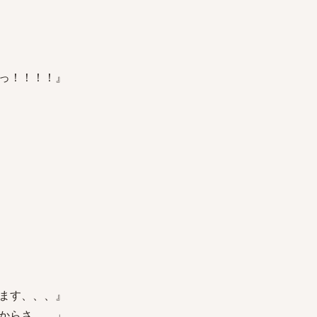
っ！！！！』
ます、、、』
からさ、、」