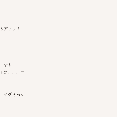
ぅぅアァッ！
 でも
トに、、、ア
 イグぅっん