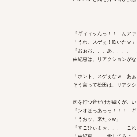
『ギィィッんっ！！ んアァ
「うわ、スゲぇ！吹いたｗ」
『おぉお、、、あ、、、、
由紀恵は、リアクションがな
「ホント、スゲぇなｗ あぁ
そう言って松田は、リアクシ
肉を打つ音だけが続くが、い
『ンオほっあっっ！！！ 
「うおッ、来たッw」
『すごひぃよぉ、、、 これ
「由紀恵、、、愛してるよ、