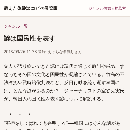
萌えた体験談コピペ保管庫
ジャンル
検索
人気
殿堂
ジャンル一覧
諺は国民性を表す
2013/09/26 11:33 登録: えっちな名無しさん
先人が語り継いできた諺には現代に通じる教訓や戒め、す
なわちその国の文化と国民性が凝縮されている。竹島の不
法占拠や戦時賠償判決など、反日行動を繰り返す韓国に
は、どんな諺があるのか？ ジャーナリストの室谷克実氏
が、韓国人の国民性を表す諺について解説する。
＊ ＊ ＊
“泥棒をしてばれても弁明する”──韓国にはそんな諺があ