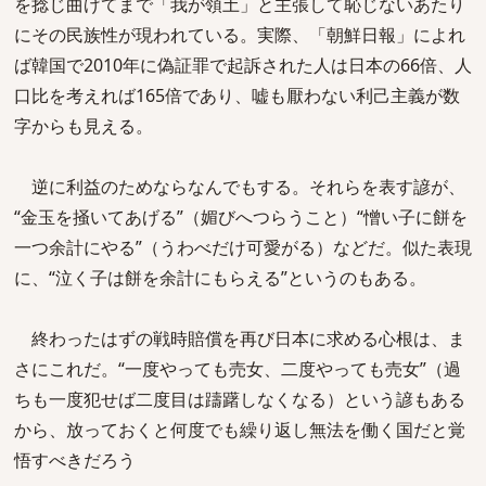
を捻じ曲げてまで「我が領土」と主張して恥じないあたり
にその民族性が現われている。実際、「朝鮮日報」によれ
ば韓国で2010年に偽証罪で起訴された人は日本の66倍、人
口比を考えれば165倍であり、嘘も厭わない利己主義が数
字からも見える。
逆に利益のためならなんでもする。それらを表す諺が、
“金玉を掻いてあげる”（媚びへつらうこと）“憎い子に餅を
一つ余計にやる”（うわべだけ可愛がる）などだ。似た表現
に、“泣く子は餅を余計にもらえる”というのもある。
終わったはずの戦時賠償を再び日本に求める心根は、ま
さにこれだ。“一度やっても売女、二度やっても売女”（過
ちも一度犯せば二度目は躊躇しなくなる）という諺もある
から、放っておくと何度でも繰り返し無法を働く国だと覚
悟すべきだろう