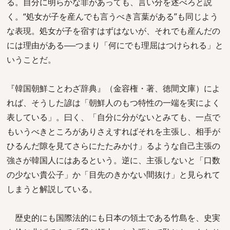
る。自分に明らかな非があっても、言い分を述べろと説
く。“処女が子を産んでも言うべき言葉がある”も同じよう
な表現。処女が子を宿すはずはないが、それでも産んだの
には理由がある──つまり「何にでも理屈はつけられる」と
いうことだ。
『韓国朝鮮ことわざ辞典』（金容権・著、徳間文庫）によ
れば、そうした諺は「朝鮮人のもつ特性の一端を実によく
表している」。曰く、「自分に分がないとみても、一点で
もいうべきところがありさえすればそれを主張し、相手が
ひるんだ隙を見てさらにたたみかけ」るような自己主張の
強さが韓国人にはあるという。逆に、主張しないと「口数
の少ない貴公子」か「目先のきかない間抜け」と見られて
しまうと解説している。
歴史的にも国際法的にも日本の領土である竹島を、史実