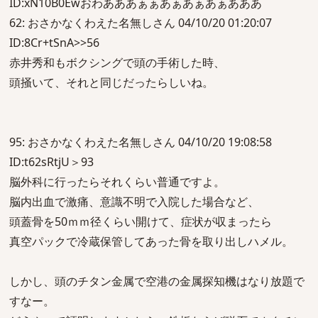
ID:xN10B0Ewおわあああぁぁあぁあぁあぁあああ
62: おさかなくわえた名無しさん 04/10/20 01:20:07
ID:8Cr+tSnA>>56
赤井秀和もボクシングで頭の手術した時、
頭掻いて、それと同じだったらしいね。
95: おさかなくわえた名無しさん 04/10/20 19:08:58
ID:t62sRtjU＞93
脳外科に行ったらそれくらい普通ですよ。
脳内出血で激痛、意識不明で入院した場合など、
頭蓋骨を50ｍｍ径くらい開けて、症状が収まったら
真空パックで冷蔵保管してあった骨を取り出しハメル。
しかし、頭のチタン金属で空港の金属探知機はなり放題で
すなー。