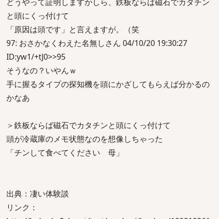
どうやって証明しますかしら、鉄板ならば磁石でカタチン
と頭にくっ付けて
「原因は頭です」と言えますが。（笑
97: おさかなくわえた名無しさん 04/10/20 19:30:27
ID:yw1/+tJ0>>95
そうなの？いやんｗ
手に握るタイプの探知機を頭にかざしてもらえば分かるの
かなあ
＞鉄板ならば磁石でカタチンと頭にくっ付けて
頭が冷蔵庫のメモ状態なのを想像しちゃった
「チンして食べてください 母」
出典：凄い体験談
リンク：