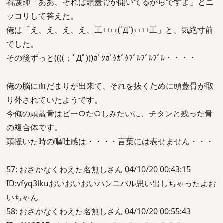
看護師「ああ、それは頭蓋骨が開いてるからですよ」とニ
ッコリして答えた。
俺は「え、え、え、え、工ｴｴｪｪ(´Д`)ｪｪｴｴ工」と、気絶寸前
でした。
その後ずっと((((；ﾟДﾟ)))ｶﾞｸｶﾞｸｶﾞｸﾌﾞﾙﾌﾞﾙﾌﾞﾙ・・・・
俺の脳に血だまりが出来て、それを抜くために頭蓋骨が取
り外されていたようです。
今俺の頭蓋骨はビー○た○しみたいに、チタンと残った骨
の複合体です。
頭掻いた時の嘔吐感は・・・・言葉には表せません・・・
57: おさかなくわえた名無しさん 04/10/20 00:43:15
ID:vfyq3lkuおいおいおいハンニバル思い出しちゃったよお
いちゃん
58: おさかなくわえた名無しさん 04/10/20 00:55:43