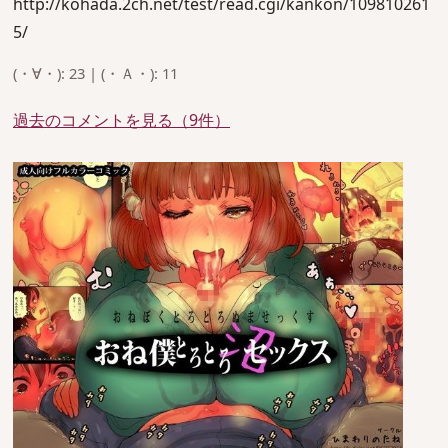
http://kohada.2ch.net/test/read.cgi/kankon/109810261
5/
(・∀・): 23 | (・Ａ・): 11
過去のコメントを見る（9件）