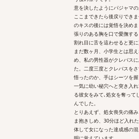
意を決したようにパジャマの
ここまできたら後戻りできま
のキスの後には覚悟を決めま
張りのある胸を口で愛撫する
割れ目に舌を這わせると更に
まだ数ヶ月、小学生とは思え
め、私の男性器がクレバスに
た。二度三度とクレバスをさ
悟ったのか、手はシーツを握
一気に幼い秘穴へと突き入れ
る彼女をみて､処女を奪って
んでした。
とりあえず、処女喪失の痛み
ま抱きしめ、30分ほど入れ
体して女になった達成感の混
明に覚えています。