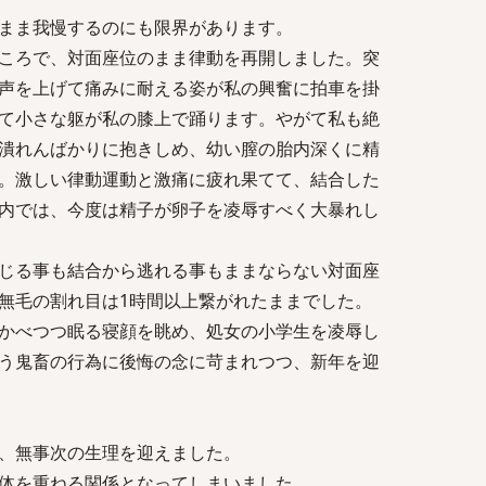
まま我慢するのにも限界があります。
ころで、対面座位のまま律動を再開しました。突
声を上げて痛みに耐える姿が私の興奮に拍車を掛
て小さな躯が私の膝上で踊ります。やがて私も絶
潰れんばかりに抱きしめ、幼い膣の胎内深くに精
。激しい律動運動と激痛に疲れ果てて、結合した
内では、今度は精子が卵子を凌辱すべく大暴れし
じる事も結合から逃れる事もままならない対面座
無毛の割れ目は1時間以上繋がれたままでした。
かべつつ眠る寝顔を眺め、処女の小学生を凌辱し
う鬼畜の行為に後悔の念に苛まれつつ、新年を迎
、無事次の生理を迎えました。
体を重ねる関係となってしまいました。