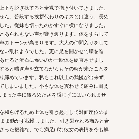
上下を脱ぎ捨てると全裸で抱き付いてきました。
せん。普段する挨拶代わりのキスとは違う、長め
した。従妹も悟ったのかすぐに横になりました。
とあられもない声が響き渡ります。体をずらして
声のトーンが高まります。大人の仲間入りをして
ない乱れようでした。更に足を開かせて腰を進
あたると流石に怖いのか一瞬体を硬直させまし
すると喘ぎ声を立てながらもその時が来たことを
り締めています。私もこれ以上の我慢が出来ず、
てしまいました。小さな体を震わせて痛みに耐え
しまった事に後ろめたさを感じずにはいられませ
を和らげるため上体を引き起こして対面座位のま
たまま動かず我慢しました。引き裂かれる痛みと合
ざった複雑な、でも満足げな彼女の表情を今も鮮