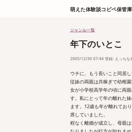
萌えた体験談コピペ保管
ジャンル一覧
年下のいとこ
2005/12/30 07:44 登録: えっ
ウチに、もう長いこと同居して
従妹の両親は共稼ぎで幼稚園
女が小学校高学年の頃に両親
す。私にとって年の離れた妹
ます。12歳も年が離れてお
席していました。
程なく離婚が成立し、母親は
なりましたが行方が知れませ