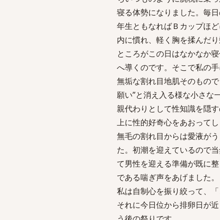
寝る体勢になりました。毎日
年生ともなればＢカップほど
内に慣れ、軽く胸を揉んだり
ところがこの日はなかなか寝
へ導くのです。そこで私の手
無垢な割れ目地肌そのもので
願い”と消え入る様な小さな
親代わりとして性知識を隠す
上に性的好奇心をあおってし
無毛の割れ目からは愛液がう
た。初潮を迎えているので当
て男性を迎える準備が既に整
である喘ぎ声をあげました。
私は自制心を振り絞って、「
それに今日位から排卵日が近
う後の祭りです。