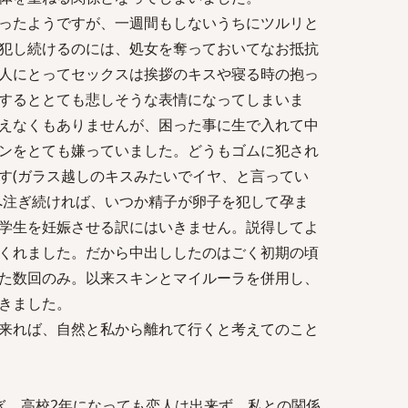
ったようですが、一週間もしないうちにツルリと
犯し続けるのには、処女を奪っておいてなお抵抗
人にとってセックスは挨拶のキスや寝る時の抱っ
するととても悲しそうな表情になってしまいま
えなくもありませんが、困った事に生で入れて中
ンをとても嫌っていました。どうもゴムに犯され
す(ガラス越しのキスみたいでイヤ、と言ってい
へ注ぎ続ければ、いつか精子が卵子を犯して孕ま
学生を妊娠させる訳にはいきません。説得してよ
くれました。だから中出ししたのはごく初期の頃
た数回のみ。以来スキンとマイルーラを併用し、
きました。
来れば、自然と私から離れて行くと考えてのこと
ぎ、高校2年になっても恋人は出来ず、私との関係