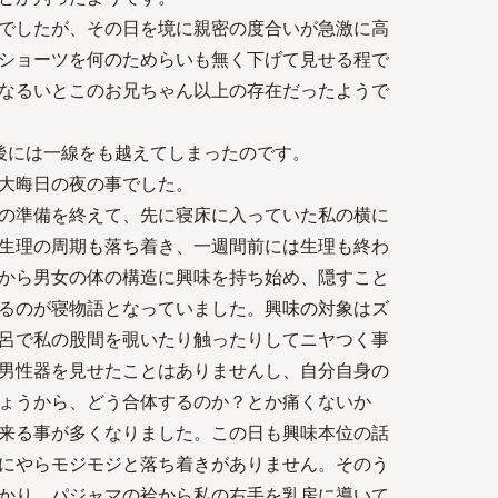
でしたが、その日を境に親密の度合いが急激に高
ショーツを何のためらいも無く下げて見せる程で
なるいとこのお兄ちゃん以上の存在だったようで
後には一線をも越えてしまったのです。
大晦日の夜の事でした。
の準備を終えて、先に寝床に入っていた私の横に
生理の周期も落ち着き、一週間前には生理も終わ
から男女の体の構造に興味を持ち始め、隠すこと
るのが寝物語となっていました。興味の対象はズ
呂で私の股間を覗いたり触ったりしてニヤつく事
男性器を見せたことはありませんし、自分自身の
ょうから、どう合体するのか？とか痛くないか
来る事が多くなりました。この日も興味本位の話
にやらモジモジと落ち着きがありません。そのう
かり、パジャマの袷から私の右手を乳房に導いて