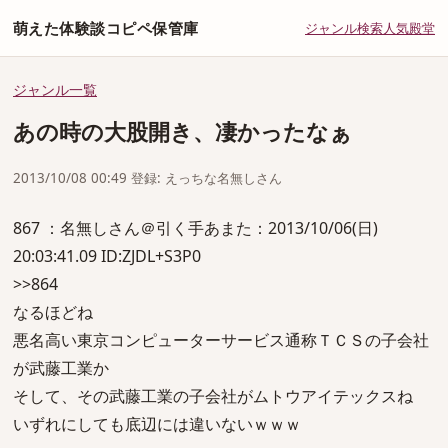
萌えた体験談コピペ保管庫
ジャンル
検索
人気
殿堂
ジャンル一覧
あの時の大股開き、凄かったなぁ
2013/10/08 00:49 登録: えっちな名無しさん
867 ：名無しさん＠引く手あまた：2013/10/06(日)
20:03:41.09 ID:ZJDL+S3P0
>>864
なるほどね
悪名高い東京コンピューターサービス通称ＴＣＳの子会社
が武藤工業か
そして、その武藤工業の子会社がムトウアイテックスね
いずれにしても底辺には違いないｗｗｗ