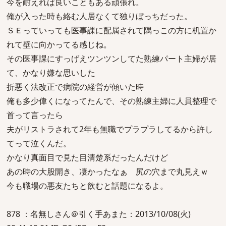
今を耐えれば良いこともある頑張れ。
俺が入った時も絡む人居なくて独りぼっちだった。
ＳＥっていっても医事課に配属されて隅っこの方に机置か
れて壁に向かってる感じね。
その医事課にすっげえツンツンしてた熟練パート主婦が居
て、かなり嫌な思いした
折悪く法改正で病院の経営が傾いた時
俺も多少偉くになってたんで、その熟練主婦に人員整理で
首って言ったら
夫がリストラされて2年も無職でプラプラしてるから許し
てって泣くんだ。
かなり真面目で見た目清楚系だったんだけど
あの時の大股開き、凄かったなぁ 尻の穴まで丸見えｗ
今も職場の悪友たちと飲むと話題になるよ。
878 ：名無しさん＠引く手あまた：2013/10/08(火)