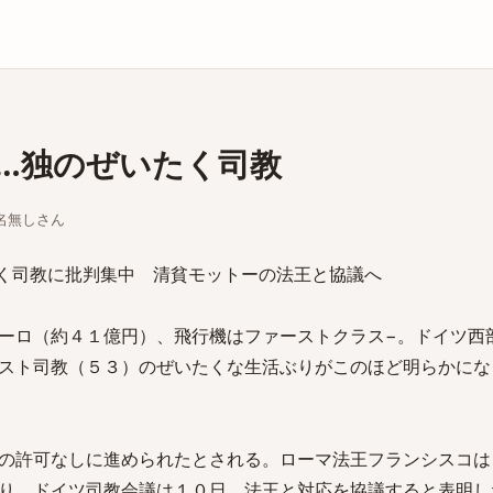
庫
…独のぜいたく司教
ちな名無しさん
く司教に批判集中 清貧モットーの法王と協議へ
ーロ（約４１億円）、飛行機はファーストクラス−。ドイツ西
スト司教（５３）のぜいたくな生活ぶりがこのほど明らかにな
の許可なしに進められたとされる。ローマ法王フランシスコは
り、ドイツ司教会議は１０日、法王と対応を協議すると表明し