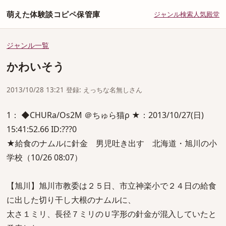
萌えた体験談コピペ保管庫
ジャンル
検索
人気
殿堂
ジャンル一覧
かわいそう
2013/10/28 13:21 登録: えっちな名無しさん
1： ◆CHURa/Os2M ＠ちゅら猫ρ ★：2013/10/27(日)
15:41:52.66 ID:???0
★給食のナムルに針金 男児吐き出す 北海道・旭川の小
学校（10/26 08:07）
【旭川】旭川市教委は２５日、市立神楽小で２４日の給食
に出した切り干し大根のナムルに、
太さ１ミリ、長径７ミリのＵ字形の針金が混入していたと