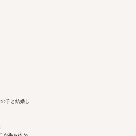
女の子と結婚し
。
どこか手を抜か