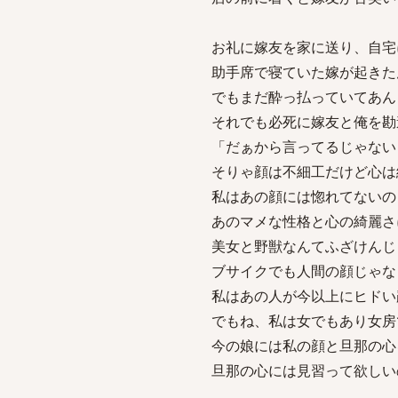
お礼に嫁友を家に送り、自宅
助手席で寝ていた嫁が起きた
でもまだ酔っ払っていてあん
それでも必死に嫁友と俺を勘
「だぁから言ってるじゃない
そりゃ顔は不細工だけど心は
私はあの顔には惚れてないの
あのマメな性格と心の綺麗さ
美女と野獣なんてふざけんじ
ブサイクでも人間の顔じゃな
私はあの人が今以上にヒドい
でもね、私は女でもあり女房
今の娘には私の顔と旦那の心
旦那の心には見習って欲しい