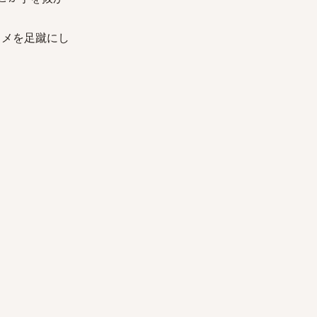
トメを足蹴にし