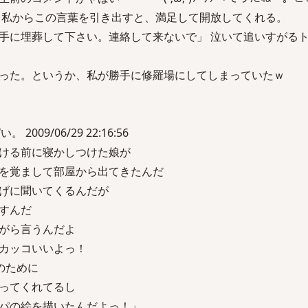
 私からこの言葉を引き出すと、満足して開放してくれる。
手に埋葬して下さい。連絡して来ないで」 泣いて追いすがる
った。というか、私が勝手に修羅場にしてしまっていたｗ
009/06/29 22:16:56
ける前に寝かしつけた娘が
を覚まして部屋から出てきたんだ
げに聞いてくるんだが
すんだ
がら言うんだよ
カッコいいよっ！
のために
ってくれてるし
パの絵を描いたんだよっ！」