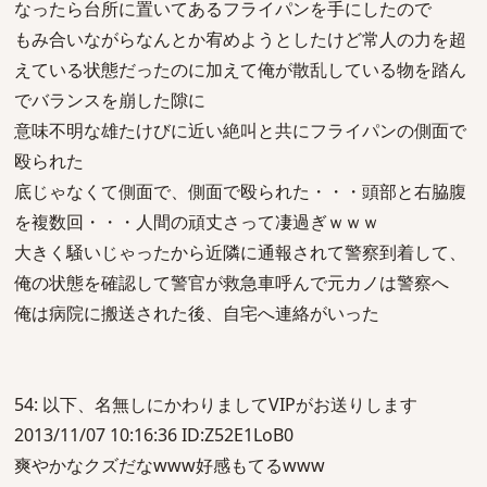
なったら台所に置いてあるフライパンを手にしたので
もみ合いながらなんとか宥めようとしたけど常人の力を超
えている状態だったのに加えて俺が散乱している物を踏ん
でバランスを崩した隙に
意味不明な雄たけびに近い絶叫と共にフライパンの側面で
殴られた
底じゃなくて側面で、側面で殴られた・・・頭部と右脇腹
を複数回・・・人間の頑丈さって凄過ぎｗｗｗ
大きく騒いじゃったから近隣に通報されて警察到着して、
俺の状態を確認して警官が救急車呼んで元カノは警察へ
俺は病院に搬送された後、自宅へ連絡がいった
54: 以下、名無しにかわりましてVIPがお送りします
2013/11/07 10:16:36 ID:Z52E1LoB0
爽やかなクズだなwww好感もてるwww