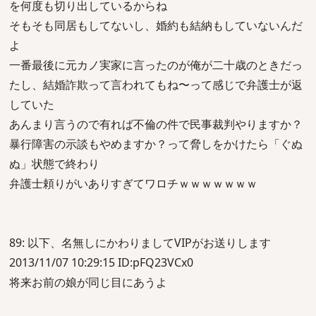
を何度も切り出しているからね
そもそも同居もしてないし、婚約も結納もしていないんだ
よ
一番最後に元カノ実家に言ったのが俺が二十歳のときだっ
たし、結婚詐欺って言われてもね〜って感じで弁護士が返
していた
あんまり言うので有れば不倫の件で民事裁判やりますか？
暴行障害の示談もやめますか？って脅しをかけたら「ぐぬ
ぬ」状態で終わり
弁護士頼りがいありすぎてワロチｗｗｗｗｗｗｗ
89: 以下、名無しにかわりましてVIPがお送りします
2013/11/07 10:29:15 ID:pFQ23VCx0
将来お前の娘が同じ目にあうよ