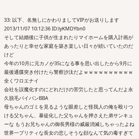
33: 以下、名無しにかわりましてVIPがお送りします
2013/11/07 10:12:36 ID:lyKMDYbn0
そして結婚後に子供が生まれたりマイホームを購入計画が
あったりと幸せな家庭を築き楽しい日々が続いていたのだ
けど
今年の10月に元カノが35になる事を思い出したから9月に
最後通牒突き付けたら警察沙汰だよｗｗｗｗｗｗｗｗｗｗ
全くワロエナイ
会社を誤魔化すのにどれだけの苦労したと思ってんだよ永
久脱毛パイパンBBA
母ちゃんのゴミを見るような眼差しと怪我人の俺を殴りつ
ける父ちゃん、暴徒化した父ちゃんを押さえた弟サンキュ
ーな もうお兄ちゃんの御長男様の威厳消滅しちゃったよね
世界一プリティな長女の悲しそうな顔なんて気の毒すぎて