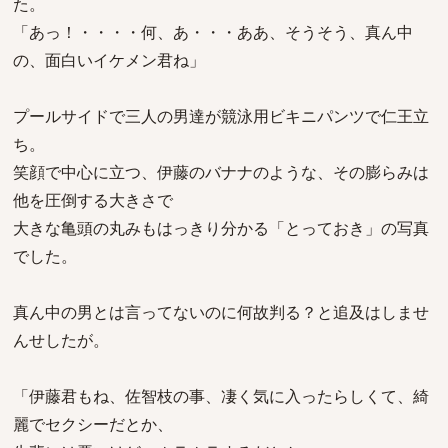
た。
「あっ！・・・・何、あ・・・ああ、そうそう、真ん中
の、面白いイケメン君ね」
プールサイドで三人の男達が競泳用ビキニパンツで仁王立
ち。
笑顔で中心に立つ、伊藤のバナナのような、その膨らみは
他を圧倒する大きさで
大きな亀頭の丸みもはっきり分かる「とっておき」の写真
でした。
真ん中の男とは言ってないのに何故判る？と追及はしませ
んせしたが。
「伊藤君もね、佐智枝の事、凄く気に入ったらしくて、綺
麗でセクシーだとか、