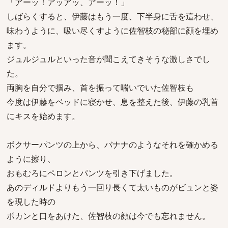
「アーッ！アッアッ、アーッ！」
しばらくすると、伊藤はもう一度、下半身に舌を這わせ、
味わうように、吸い尽くすように佐智枝の秘部に顔を埋め
ます。
ジュルジュルといった音が聞こえてきそうな激しさでし
た。
両胸を自分で掴み、首を振って喘いでいた佐智枝も
今度は伊藤をベッドに寝かせ、息を整えた後、伊藤の乳首
にキスを始めます。
ボクサーパンツの上から、バナナのようなそれを確かめる
ように擦り、
おもむろにペロンとパンツを引き下げました。
あのディルドよりもう一回り長くて太いものがビュンと姿
を現した時の
ポカンと口をあけた、佐智枝の顔は今でも忘れません。