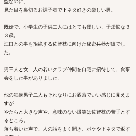
型なのに、
見た目を裏切るお調子者で下ネタ好きの楽しい男。
既婚で、小学生の子供二人にはとても優しい、子煩悩な３
３歳。
江口との事を拒絶する佐智枝に向けた秘密兵器が彼でし
た。
男三人と女二人の若いクラブ仲間を自宅に招待して、食事
会をした事がありました。
他の独身男子二人もそれなりにお洒落でいい感じに見えま
すが
やたらと大きな声や、意味のない爆笑は佐智枝の苦手とす
るところ。
落ち着いた声で、人の話をよく聞き、ボケや下ネタで返す