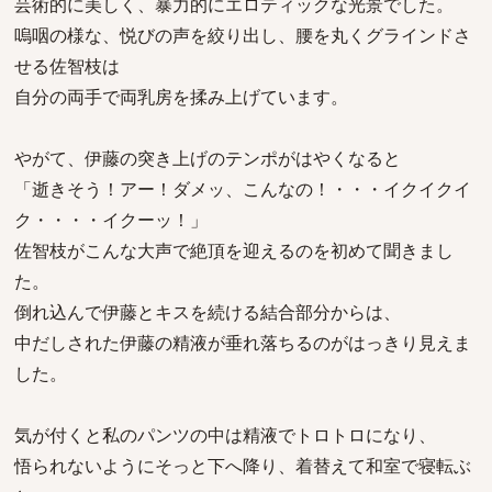
芸術的に美しく、暴力的にエロティックな光景でした。
嗚咽の様な、悦びの声を絞り出し、腰を丸くグラインドさ
せる佐智枝は
自分の両手で両乳房を揉み上げています。
やがて、伊藤の突き上げのテンポがはやくなると
「逝きそう！アー！ダメッ、こんなの！・・・イクイクイ
ク・・・・イクーッ！」
佐智枝がこんな大声で絶頂を迎えるのを初めて聞きまし
た。
倒れ込んで伊藤とキスを続ける結合部分からは、
中だしされた伊藤の精液が垂れ落ちるのがはっきり見えま
した。
気が付くと私のパンツの中は精液でトロトロになり、
悟られないようにそっと下へ降り、着替えて和室で寝転ぶ