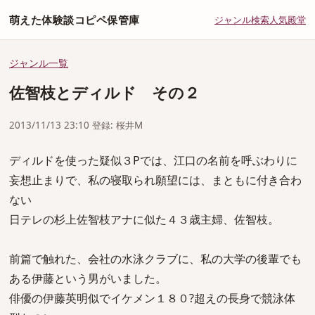
萌えた体験談コピペ保管庫
ジャンル
検索
人気
殿堂
ジャンル一覧
佐智枝とディルド その２
2013/11/13 23:10 登録: 桜井M
ディルドを使った疑似３Pでは、江口の名前を呼ぶわりに
妄想止まりで、私の寝取られ願望には、まともに付き合わ
ない
日テレの杉上佐智枝アナに似た４３歳主婦、佐智枝。
前篇で触れた、会社の水泳クラブに、私の大学の後輩でも
ある伊藤という男がいました。
俳優の伊藤英明似でイケメン１８０?超えの長身で競泳体