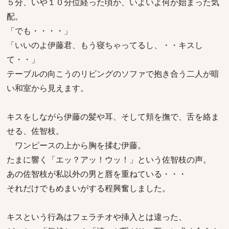
５分、いや１０分位経った頃か、いよいよ何か始まった気
配。
「でも・・・・」
「いいのよ伊藤君、もう寝ちゃってるし、・・キスし
て・・」
テーブルの向こうのリビングのソファで抱き合う二人が暗
い和室から見えます。
キスをしながら伊藤の髪や耳、そして頬を撫で、舌を絡ま
せる、佐智枝。
ワンピースの上から胸を揉む伊藤。
たまに響く「エッ？アッ！ウッ！」という佐智枝の声。
あの佐智枝が私以外の男と唇を重ねている・・・
それだけでもめまいがする程興奮しました。
キスという行為はフェラチオや挿入とは違った、