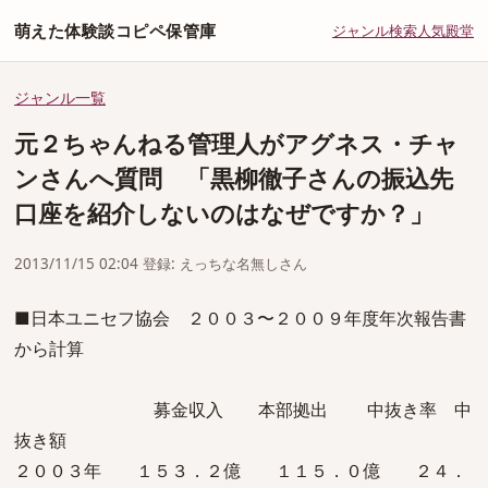
萌えた体験談コピペ保管庫
ジャンル
検索
人気
殿堂
ジャンル一覧
元２ちゃんねる管理人がアグネス・チャ
ンさんへ質問 「黒柳徹子さんの振込先
口座を紹介しないのはなぜですか？」
2013/11/15 02:04 登録: えっちな名無しさん
■日本ユニセフ協会 ２００３〜２００９年度年次報告書
から計算
募金収入 本部拠出 中抜き率 中
抜き額
２００３年 １５３．２億 １１５．０億 ２４．