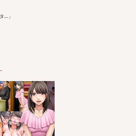
タ…」
）