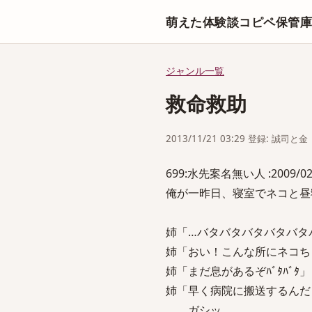
萌えた体験談コピペ保管
ジャンル一覧
救命救助
2013/11/21 03:29 登録: 誠司と金
699:水先案名無い人 :2009/02/18
俺が一昨日、寝室でネコと昼
姉「…バタバタバタバタバタ
姉「おい！こんな所にネコちゃ
姉「まだ息があるぞﾊﾞﾀﾊﾞﾀ」
姉「早く病院に搬送するんだ
ガシッ