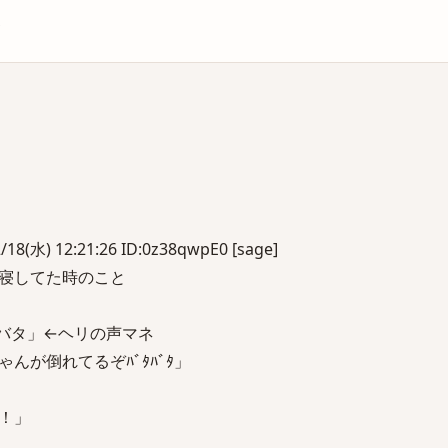
庫
(水) 12:21:26 ID:0z38qwpE0 [sage]
寝してた時のこと
バタ」←ヘリの声マネ
んが倒れてるぞﾊﾞﾀﾊﾞﾀ」
！」