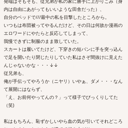
発端はそもそも、従兄弟が私の家に勝手に上がりこみ（身
内は自由にあがってもいいような田舎だった）、
自分のベッドで///最中の私を目撃したところから。
いつもは布団被ってやるんだけど、その日は何故か漫画の
エロワードにやたらと反応してしまって、
我慢できずに制服のまま致していた。
スカートは履いてたけど、下穿きの短パンに手を突っ込ん
で足を開いたり閉じたりしていた私はさぞ間抜けに見えた
んじゃないかな・・・↓↓
従兄弟も、
俺が手伝ってやろうか（ニヤリ）いやぁ、ダメ・・・なん
て展開にはならず、
「え、お前何やってんの？」って様子でびっくりしてた
（笑)
私はもちろん、恥ずかしいやら血の気が引いてそれどころ