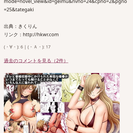
mode=novel_view&id=geimu&nvno=24&cpno=2&pgno
=25&tategaki
出典：きくりん
リンク：http://hkwr.com
(・∀・): 6 | (・Ａ・): 17
過去のコメントを見る（2件）