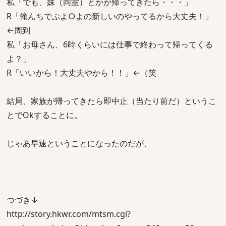
私「でも、妹（同室）とかが帰ってきたら・・・」
R「俺んちでぷよ○よの新しいのやってるから大丈夫！」
←周到
私「お母さん、6時くらいには仕事で終わって帰ってくる
よ？」
R「いいから！大丈夫やから！！」←（笑
結局、家族が帰ってきたら即中止（当たり前だ）というこ
とでOkすることに。
じゃあ早速ということになったのだが、
つづき↓
http://story.hkwr.com/mtsm.cgi?