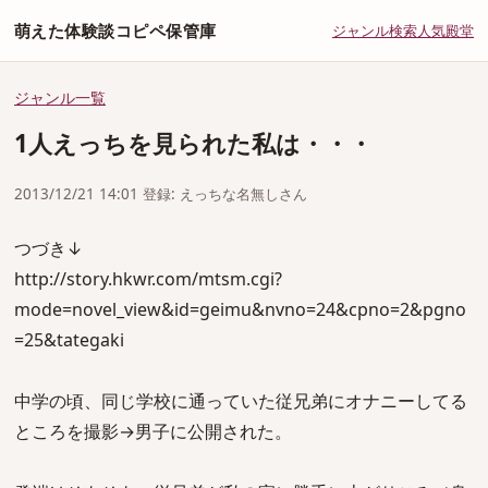
萌えた体験談コピペ保管庫
ジャンル
検索
人気
殿堂
ジャンル一覧
1人えっちを見られた私は・・・
2013/12/21 14:01 登録: えっちな名無しさん
つづき↓
http://story.hkwr.com/mtsm.cgi?
mode=novel_view&id=geimu&nvno=24&cpno=2&pgno
=25&tategaki
中学の頃、同じ学校に通っていた従兄弟にオナニーしてる
ところを撮影→男子に公開された。