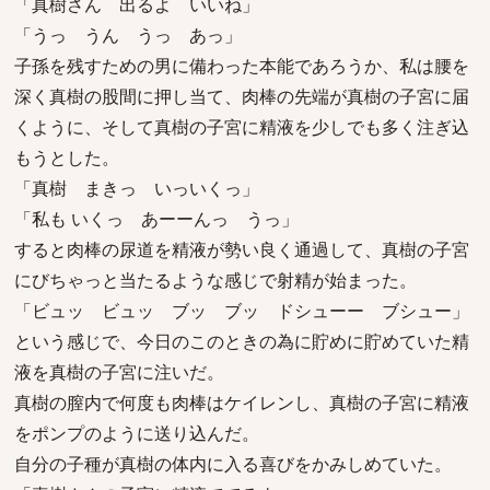
「真樹さん 出るよ いいね」
「うっ うん うっ あっ」
子孫を残すための男に備わった本能であろうか、私は腰を
深く真樹の股間に押し当て、肉棒の先端が真樹の子宮に届
くように、そして真樹の子宮に精液を少しでも多く注ぎ込
もうとした。
「真樹 まきっ いっいくっ」
「私も いくっ あーーんっ うっ」
すると肉棒の尿道を精液が勢い良く通過して、真樹の子宮
にびちゃっと当たるような感じで射精が始まった。
「ビュッ ビュッ ブッ ブッ ドシューー ブシュー」
という感じで、今日のこのときの為に貯めに貯めていた精
液を真樹の子宮に注いだ。
真樹の膣内で何度も肉棒はケイレンし、真樹の子宮に精液
をポンプのように送り込んだ。
自分の子種が真樹の体内に入る喜びをかみしめていた。