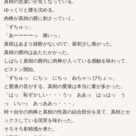
真樹の息遣いが荒くなっている。
ゆっくりと腰を沈める。
肉棒が真樹の膣に刺さっていく。
「ずちゅっ」
「あーーーーっ 痛いっ」
真樹はあまり経験がないので、最初少し痛がった。
真樹の膣内はあたたかかった。
しばらく真樹の膣内に肉棒が入っている感触を味わって、
ピストン開始。
「ずちゅっ にちっ にちっ ぬちゃっ ぴちょっ」
と愛液の音がする。真樹の愛液は本当に量が多かった。
「はっ 恥ずかしい・・・うっ ああっ はっはっ う
っ いいっ あっああっ・・・」
時々自分の肉棒と真樹の性器の結合部分を見て、真樹とセ
ックスしている現実を味わった。
そろそろ射精感か来た。