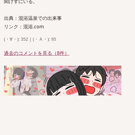
聞けずにいる。
出典：混浴温泉での出来事
リンク：混浴.com
(・∀・): 352 | (・Ａ・): 95
過去のコメントを見る（8件）