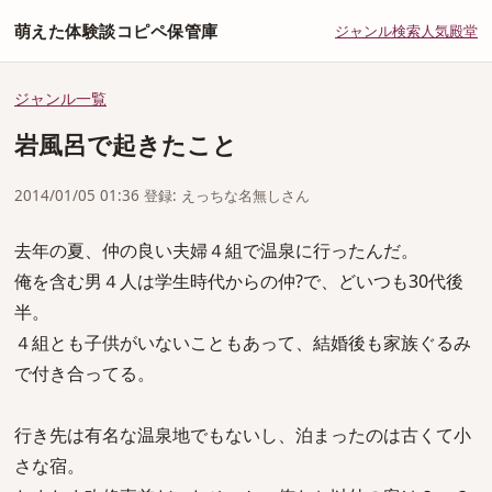
萌えた体験談コピペ保管庫
ジャンル
検索
人気
殿堂
ジャンル一覧
岩風呂で起きたこと
2014/01/05 01:36 登録: えっちな名無しさん
去年の夏、仲の良い夫婦４組で温泉に行ったんだ。
俺を含む男４人は学生時代からの仲?で、どいつも30代後
半。
４組とも子供がいないこともあって、結婚後も家族ぐるみ
で付き合ってる。
行き先は有名な温泉地でもないし、泊まったのは古くて小
さな宿。