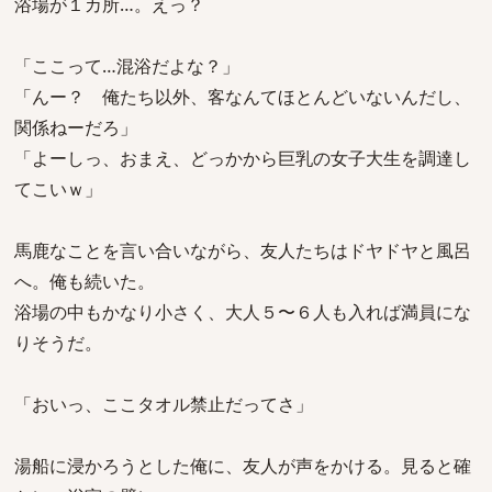
浴場が１カ所…。えっ？
「ここって…混浴だよな？」
「んー？ 俺たち以外、客なんてほとんどいないんだし、
関係ねーだろ」
「よーしっ、おまえ、どっかから巨乳の女子大生を調達し
てこいｗ」
馬鹿なことを言い合いながら、友人たちはドヤドヤと風呂
へ。俺も続いた。
浴場の中もかなり小さく、大人５〜６人も入れば満員にな
りそうだ。
「おいっ、ここタオル禁止だってさ」
湯船に浸かろうとした俺に、友人が声をかける。見ると確