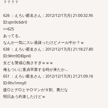
？？？？
626 ：えろい匿名さん：2012/12/17(月) 21:00:32.95
ID:qtn9c6dr0
>>625
あってる。
なんか一気にスレ過疎ったけどメール中か？ｗ
638 ：えろい匿名さん：2012/12/17(月) 21:18:27.80
ID:Wm9D8Ipn0
女ども警戒心無さすぎｗｗｗ
俺もついに童貞卒業する時が来たか…
651 ：えろい匿名さん：2012/12/17(月) 21:21:09.16
ID:Rtv1mny0
援○とデ○とヤ○マンが９割、糞だな
明日あう約束したけどｗ