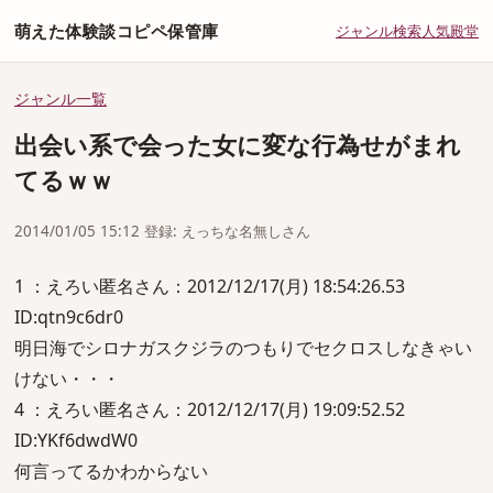
萌えた体験談コピペ保管庫
ジャンル
検索
人気
殿堂
ジャンル一覧
出会い系で会った女に変な行為せがまれ
てるｗｗ
2014/01/05 15:12 登録: えっちな名無しさん
1 ：えろい匿名さん：2012/12/17(月) 18:54:26.53
ID:qtn9c6dr0
明日海でシロナガスクジラのつもりでセクロスしなきゃい
けない・・・
4 ：えろい匿名さん：2012/12/17(月) 19:09:52.52
ID:YKf6dwdW0
何言ってるかわからない