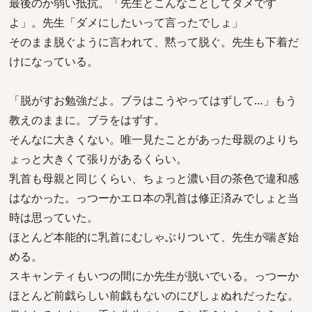
最後のか弱い抵抗。「先生とこんなことしてダメです
よ」。先生「ダメにしたいって言ったでしょ」
そのまま脱ぐように言われて、黙って脱ぐ。先生も下着だ
けになっている。
「脱がすお勉強だよ。ブラはこうやってはずして…」もう
教えのままに。ブラをはずす。
そんなに大きくない。唯一見たことがあった母親のよりち
ょっと大きくて張りがあるくらい。
乳首も母親と同じくらい、ちょっと濃い目の茶色で違和感
はなかった。っつーかエロ本の乳首は修正済みでしょと当
時は思っていた。
ほとんど本能的に乳首にむしゃぶりついて、先生が喘ぎ始
める。
スキャンティもいつの間にか先生が脱いでいる。っつーか
ほとんど前戯らしい前戯もないのにびしょぬれだったな。