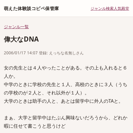
萌えた体験談コピペ保管庫
ジャンル
検索
人気
殿堂
ジャンル一覧
偉大なDNA
2006/01/17 14:07 登録: えっちな名無しさん
女の先生とは４人やったことがある。その上も入れると６
人か。
中学のときに学校の先生と１人、高校のときに３人（うち
の学校のが２人と、それ以外が１人）。
大学のときは助手の人と、あとは留学中に外人のTAと。
まぁ、大学と留学中はたぶん興味ないだろうから、どれか
暇に任せて書こうと思うけど