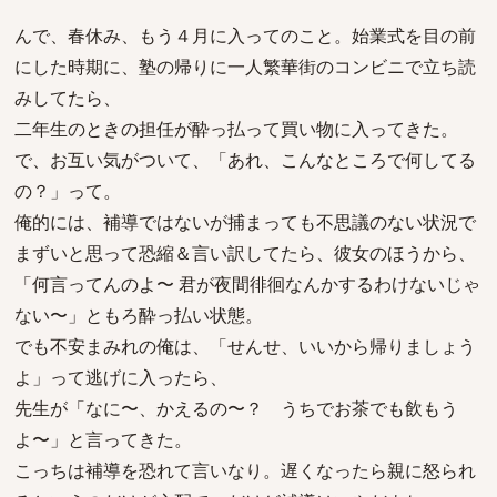
んで、春休み、もう４月に入ってのこと。始業式を目の前
にした時期に、塾の帰りに一人繁華街のコンビニで立ち読
みしてたら、
二年生のときの担任が酔っ払って買い物に入ってきた。
で、お互い気がついて、「あれ、こんなところで何してる
の？」って。
俺的には、補導ではないが捕まっても不思議のない状況で
まずいと思って恐縮＆言い訳してたら、彼女のほうから、
「何言ってんのよ〜 君が夜間徘徊なんかするわけないじゃ
ない〜」ともろ酔っ払い状態。
でも不安まみれの俺は、「せんせ、いいから帰りましょう
よ」って逃げに入ったら、
先生が「なに〜、かえるの〜？ うちでお茶でも飲もう
よ〜」と言ってきた。
こっちは補導を恐れて言いなり。遅くなったら親に怒られ