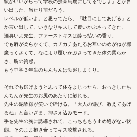
績がいいからって学校の授業馬鹿にしてるでしょ」とか言
い出した。当たり前だろう。
レベルが低いよ。と思ってたら、「駄目にしてあげる」と
か言い出して、いきなりキスして覆いかぶさってきた。
酒臭いよ先生。ファーストキスは酔っ払いの香り。
でも唇が柔らかくて、カチカチあたるお互いのめがねが邪
魔っくさくて、なにより覆いかぶさってきた体の柔らか
さ、胸の質感。
もう中学３年生のちんちんは勃起しまくり。
それでも逃げようと思って体をよじったら、おっきしたち
んちんが先生のお尻のあたりに触れる。
先生の泥酔顔が笑いで砕ける。「大人の遊び、教えてあげ
るね」と言いざま、押さえ込みモード。
手を先生の胸に誘導されて、こっちももう止め処がない状
態。そのまま抱き合ってキス攻撃される。