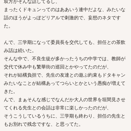
双方がそんな話してるし、
まったくドキュンってのはああいう連中だよな、みたいな
話のほうがよっぽどリアルで刺激的で、妄想のネタです
た。
んで、三学期になって委員長を交代しても、担任との茶飲
み話は続いた。
そんな中で、不良生徒が多かったうちの中学では、教師が
交代で休み中も繁華街の巡回とかやってたのだが、
それが結構負担で、先生の友達との遊ぶ約束もドタキャン
みたいなことが結構あってつらいとかという愚痴が増えて
きた。
んで、まぁそんな感じでなんだか大人の世界を垣間見させ
てくれる先生との会話は非常に楽しかったのだが、
そうこうしているうちに、三学期も終わり、担任の先生と
もお別れで残念ですな、と思ってた。