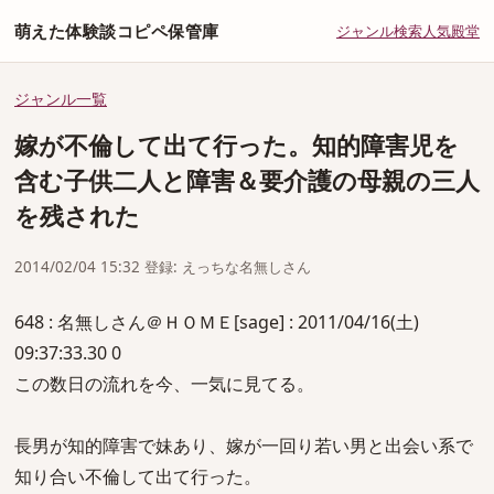
萌えた体験談コピペ保管庫
ジャンル
検索
人気
殿堂
ジャンル一覧
嫁が不倫して出て行った。知的障害児を
含む子供二人と障害＆要介護の母親の三人
を残された
2014/02/04 15:32 登録: えっちな名無しさん
648 : 名無しさん＠ＨＯＭＥ[sage] : 2011/04/16(土)
09:37:33.30 0
この数日の流れを今、一気に見てる。
長男が知的障害で妹あり、嫁が一回り若い男と出会い系で
知り合い不倫して出て行った。