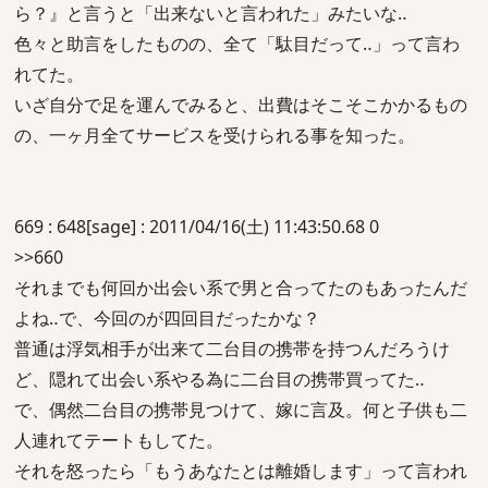
ら？』と言うと「出来ないと言われた」みたいな‥
色々と助言をしたものの、全て「駄目だって‥」って言わ
れてた。
いざ自分で足を運んでみると、出費はそこそこかかるもの
の、一ヶ月全てサービスを受けられる事を知った。
669 : 648[sage] : 2011/04/16(土) 11:43:50.68 0
>>660
それまでも何回か出会い系で男と合ってたのもあったんだ
よね‥で、今回のが四回目だったかな？
普通は浮気相手が出来て二台目の携帯を持つんだろうけ
ど、隠れて出会い系やる為に二台目の携帯買ってた‥
で、偶然二台目の携帯見つけて、嫁に言及。何と子供も二
人連れてテートもしてた。
それを怒ったら「もうあなたとは離婚します」って言われ