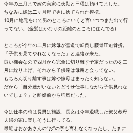
今年の三月まで嫁の実家に夜勤と日曜は預けてました。
ちなみに嫁は二ヶ月程で男に捨てられた模様。
10月に地元を出て男のところにいくと言いつつまだ出て行
ってない。(金髪はかなりの距離のところに住んでる)
ところが今年の二月に嫁母が雪道で転倒し腰骨圧迫骨折。
「子供を見てやれなくなった」と連絡が来た。
良い機会なので四月から完全に切り離す予定だったのを二
月に繰り上げ、それから子供達は母親と会ってない。
もちろん切り離す事は嫁や嫁母はまったく知らない。
だから「自分達がいないとどうせ仕事しながら子供見れな
いでしょ？」と離婚前から強気だった。
今は仕事の時は長男は施設、長女は今年退職した叔父叔母
夫婦の家に楽しそうに行ってる。
最近はおかあさんの“お”の字も言わなくなったし、たまに