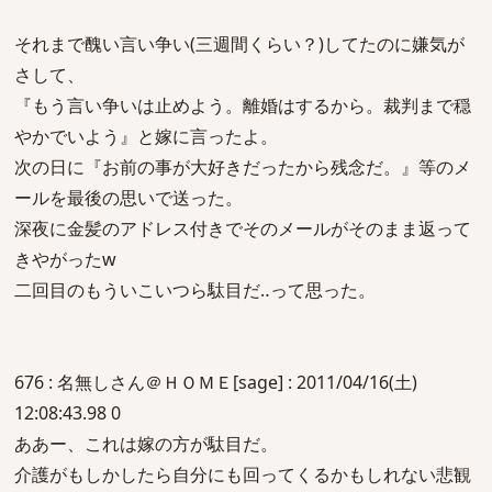
それまで醜い言い争い(三週間くらい？)してたのに嫌気が
さして、
『もう言い争いは止めよう。離婚はするから。裁判まで穏
やかでいよう』と嫁に言ったよ。
次の日に『お前の事が大好きだったから残念だ。』等のメ
ールを最後の思いで送った。
深夜に金髪のアドレス付きでそのメールがそのまま返って
きやがったw
二回目のもういこいつら駄目だ‥って思った。
676 : 名無しさん＠ＨＯＭＥ[sage] : 2011/04/16(土)
12:08:43.98 0
ああー、これは嫁の方が駄目だ。
介護がもしかしたら自分にも回ってくるかもしれない悲観