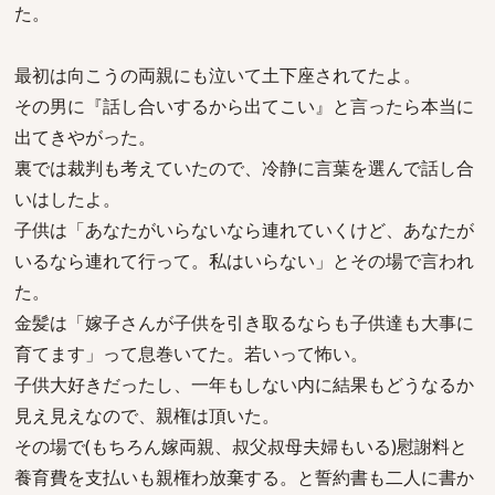
た。
最初は向こうの両親にも泣いて土下座されてたよ。
その男に『話し合いするから出てこい』と言ったら本当に
出てきやがった。
裏では裁判も考えていたので、冷静に言葉を選んで話し合
いはしたよ。
子供は「あなたがいらないなら連れていくけど、あなたが
いるなら連れて行って。私はいらない」とその場で言われ
た。
金髪は「嫁子さんが子供を引き取るならも子供達も大事に
育てます」って息巻いてた。若いって怖い。
子供大好きだったし、一年もしない内に結果もどうなるか
見え見えなので、親権は頂いた。
その場で(もちろん嫁両親、叔父叔母夫婦もいる)慰謝料と
養育費を支払いも親権わ放棄する。と誓約書も二人に書か