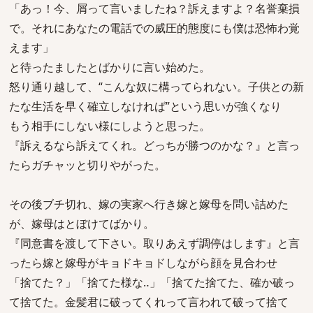
「あっ！今、屑って言いましたね？訴えますよ？名誉棄損
で。それにあなたの電話での威圧的態度にも僕は恐怖わ覚
えます」
と待ったましたとばかりに言い始めた。
怒り通り越して、“こんな奴に構ってられない。子供との新
たな生活を早く確立しなければ”という思いが強くなり
もう相手にしない様にしようと思った。
『訴えるなら訴えてくれ。どっちが勝つのかな？』と言っ
たらガチャッと切りやがった。
その後ブチ切れ、嫁の実家へ行き嫁と嫁母を問い詰めた
が、嫁母はとぼけてばかり。
『同意書を渡して下さい。取りあえず調停はします』と言
ったら嫁と嫁母がキョドキョドしながら顔を見合わせ
「捨てた？」「捨てた様な‥」「捨てた捨てた、確か破っ
て捨てた。金髪君に破ってくれって言われて破って捨て