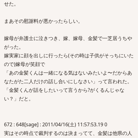
せた。
まあその慰謝料が悪かったらしい。
嫁母が弁護士に泣きつき、嫁、嫁母、金髪で一芝居うちや
がった。
嫁実家に顔を出しに行ったら(その時は子供がそっちにいた
ので)嫁母が笑顔で
「あの金髪くんは一緒になる気はないみたいよ〜だからあ
なたがた二人だけの話し合いにしなさい」って言われた。
「金髪くんが話をしたいって言うから?がくるんじゃな
い？」だと。
672 : 648[sage] : 2011/04/16(土) 11:57:53.19 0
実はその時点で裁判するのは決まってて、金髪は他県の人