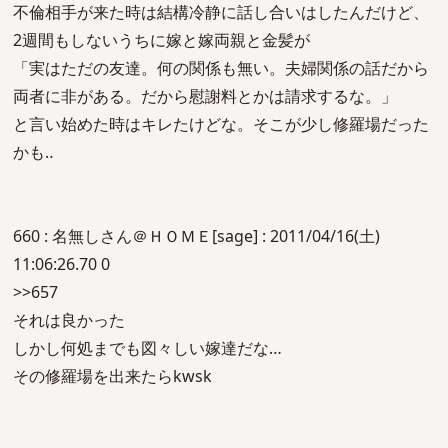
不倫相手が来た時は結構冷静に話し合いはしたんだけど、
2週間もしないうちに嫁と嫁両親と金髪が
「実はただの友達。何の関係も無い。夫婦関係の話だから
両者に非がある。だから慰謝料とかは請求するな。」
と言い始めた時はキレたけどな。そこが少し修羅場だった
かも‥
660 : 名無しさん＠ＨＯＭＥ[sage] : 2011/04/16(土)
11:06:26.70 0
>>657
それは良かった
しかし何処までも図々しい嫁達だな…
その修羅場を出来たらkwsk