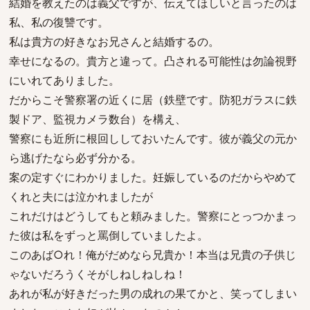
結婚を教えたのは義父ですが、伝えてほしいと言ったのは
私、私の復讐です。
私は貴方の好きなお兄さんと結婚するの。
幸せになるの。貴方と違って。凸される可能性は勿論視野
にいれてありました。
だからこそ警察署の近くに居（鉄壁です。防犯ガラスに鉄
製ドア、監視カメラ数台）を構え、
警察にも近所に根回ししておいたんです。彼が義父の元か
ら逃げたなら必ず分かる。
案の定すぐにわかりました。妊娠しているのだからやめて
くれと夫には泣かれましたが
これだけはどうしてもと頼みました。警察にとっつかまっ
た彼は私をずっと罵倒していましたよ。
このあば○れ！俺がだめなら兄貴か！本当は兄貴の子供じ
ゃないだろうくそがしねしねしね！
あれが私が好きだった男の成れの果てかと、笑ってしまい