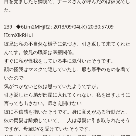
目を覚ましたら病院で、ナースさんが呼んだのは彼兄でし
た。
239 : ◆6Lim2MHjR2 : 2013/09/04(水) 20:30:57.09
ID:mXIkRHul
彼兄は私の不自然な様子に気づき、引き返して来てくれた
んです。彼兄の職業は医療関係。
すぐに私が怪我をしている事に気付いたそうです。
顔の怪我はマスクで隠していたし、服も厚手のものを着て
いたので
気がつかないと彼は思っていたようですが。
引き返したら弟が部屋に入れてくれない。私を出すように
言っても出さない。扉さえ開けない
彼に不信感を抱いたそうです。身に覚えがある行動だと。
彼の両親は離婚していて、二人は母親に引き取られたそう
ですが、母輩DVを受けていたそうです。