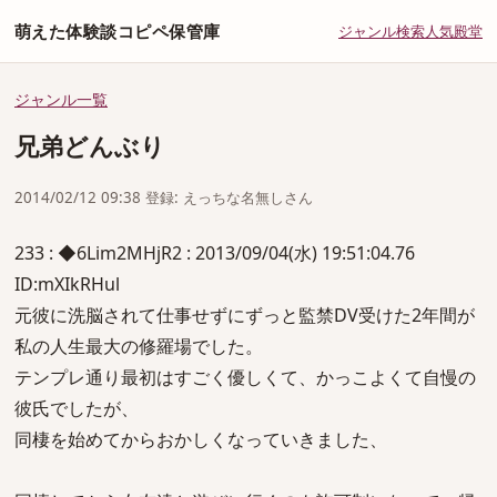
萌えた体験談コピペ保管庫
ジャンル
検索
人気
殿堂
ジャンル一覧
兄弟どんぶり
2014/02/12 09:38 登録: えっちな名無しさん
233 : ◆6Lim2MHjR2 : 2013/09/04(水) 19:51:04.76
ID:mXIkRHul
元彼に洗脳されて仕事せずにずっと監禁DV受けた2年間が
私の人生最大の修羅場でした。
テンプレ通り最初はすごく優しくて、かっこよくて自慢の
彼氏でしたが、
同棲を始めてからおかしくなっていきました、