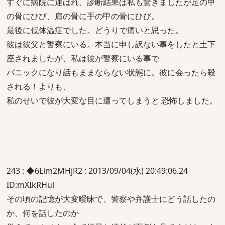
すぐに病院に運ばれ、診断結果は私も驚きましたが足の甲
の骨にひび、肩の骨に手の甲の骨にひび。
最後に低体温症でした。どうりで痛いと思った。
彼は彼父と警察にいる。本当に申し訳ない事をしたと土下
座されましたが、私は彼が警察にいる事で
パニックになり話もままならない状態に。彼に会ったら殺
される！よりも、
私のせいで彼が大変な目に遭ってしまうと 恐怖しました。
243 : ◆6Lim2MHjR2 : 2013/09/04(水) 20:49:06.24
ID:mXIkRHul
その頃の記憶が大変曖昧で、警察や弁護士にどう話したの
か、何を話したのか