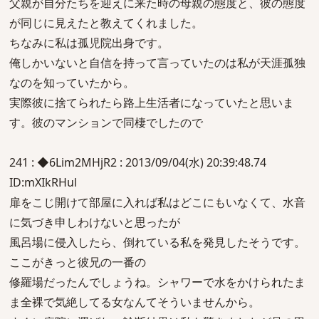
父親が自分たちを迎えに来た時の母親の態度と、彼の態度
が同じに見えたと教えてくれました。
ちなみに私は孤児院出身です。
俺しかいないと自信を持って言っていたのは私が天涯孤独
なのを知っていたから。
実際彼に捨てられたら路上生活者になっていたと思いま
す。彼のマンションで同棲でしたので
241 : ◆6Lim2MHjR2 : 2013/09/04(水) 20:39:48.74
ID:mXIkRHul
扉をこじ開けて部屋に入れば私はどこにもいなくて、水音
に気づき申しわけないと思ったが
風呂場に侵入したら、倒れている私を発見したそうです。
ここがきっと彼兄の一番の
修羅場だったんでしょうね。シャワーで水をかけられたま
ま全裸で気絶してる女なんてそういませんから。