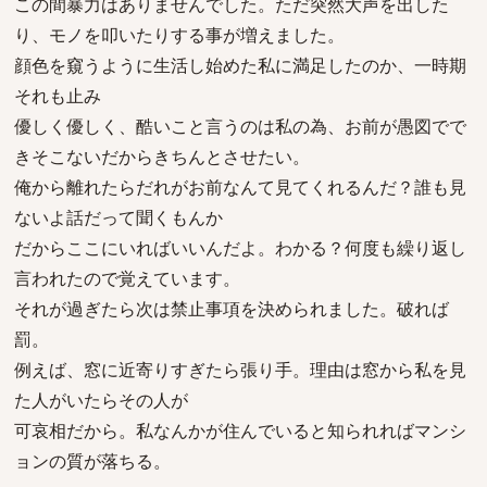
この間暴力はありませんでした。ただ突然大声を出した
り、モノを叩いたりする事が増えました。
顔色を窺うように生活し始めた私に満足したのか、一時期
それも止み
優しく優しく、酷いこと言うのは私の為、お前が愚図でで
きそこないだからきちんとさせたい。
俺から離れたらだれがお前なんて見てくれるんだ？誰も見
ないよ話だって聞くもんか
だからここにいればいいんだよ。わかる？何度も繰り返し
言われたので覚えています。
それが過ぎたら次は禁止事項を決められました。破れば
罰。
例えば、窓に近寄りすぎたら張り手。理由は窓から私を見
た人がいたらその人が
可哀相だから。私なんかが住んでいると知られればマンシ
ョンの質が落ちる。