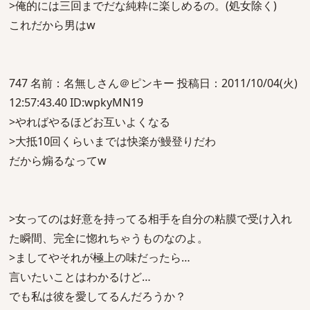
>俺的には三回までだな純粋に楽しめるの。(処女除く)
これだから男はw
747 名前：名無しさん＠ピンキー 投稿日：2011/10/04(火)
12:57:43.40 ID:wpkyMN19
>やればやるほどお互いよくなる
>大抵10回くらいまでは快楽が鰻登りだわ
だから煽るなってw
>女ってのは好意を持ってる相手を自分の粘膜で受け入れ
た瞬間、完全に惚れちゃうものなのよ。
>ましてやそれが極上の味だったら…
言いたいことはわかるけど…
でも私は彼を愛してるんだろうか？