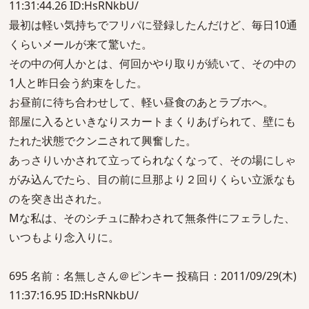
11:31:44.26 ID:HsRNkbU/
最初は軽い気持ちでフリパに登録したんだけど、毎日10通
くらいメールが来て驚いた。
その中の何人かとは、何回かやり取りが続いて、その中の
1人と昨日会う約束をした。
お昼前に待ち合わせして、軽い昼食のあとラブホへ。
部屋に入るといきなりスカートまくりあげられて、壁にも
たれた状態でクンニされて興奮した。
あっさりいかされて立ってられなくなって、その場にしゃ
がみ込んでたら、目の前に旦那より２回りくらい立派なも
のを突き出された。
Mな私は、そのシチュに酔わされて無条件にフェラした、
いつもより念入りに。
695 名前：名無しさん＠ピンキー 投稿日：2011/09/29(木)
11:37:16.95 ID:HsRNkbU/