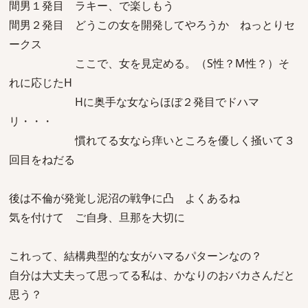
間男１発目 ラキー、で楽しもう
間男２発目 どうこの女を開発してやろうか ねっとりセ
ークス
ここで、女を見定める。（S性？M性？）そ
れに応じたH
Hに奥手な女ならほぼ２発目でドハマ
リ・・・
慣れてる女なら痒いところを優しく掻いて３
回目をねだる
後は不倫が発覚し泥沼の戦争に凸 よくあるね
気を付けて ご自身、旦那を大切に
これって、結構典型的な女がハマるパターンなの？
自分は大丈夫って思ってる私は、かなりのおバカさんだと
思う？