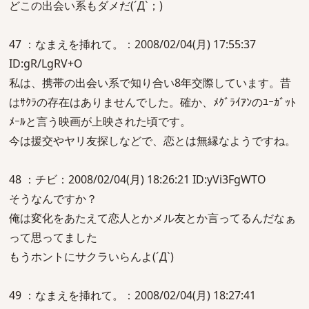
どこの出会い系もダメだ(´Д`；)
47 ：なまえを挿れて。：2008/02/04(月) 17:55:37
ID:gR/LgRV+O
私は、携帯の出会い系で知り合い8年交際しています。昔
はｻｸﾗの存在はありませんでした。確か、ﾒｸﾞﾗｲｱﾝのﾕｰｶﾞｯﾄ
ﾒｰﾙと言う映画が上映された頃です。
今は援交やヤリ友探しなどで、恋とは無縁なようですね。
48 ：チビ：2008/02/04(月) 18:26:21 ID:yVi3FgWTO
そうなんですか？
俺は変化をあたえて恋人とかメル友とか言ってるんだなぁ
って思ってました
もうホントにサクラいらんよ(´Д`)
49 ：なまえを挿れて。：2008/02/04(月) 18:27:41