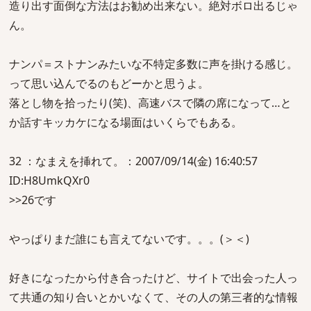
造り出す面倒な方法はお勧め出来ない。絶対ボロ出るじゃ
ん。
ナンパ＝ストナンみたいな不特定多数に声を掛ける感じ。
って思い込んでるのもどーかと思うよ。
落とし物を拾ったり(笑)、高速バスで隣の席になって…と
か話すキッカケになる場面はいくらでもある。
32 ：なまえを挿れて。：2007/09/14(金) 16:40:57
ID:H8UmkQXr0
>>26です
やっぱりまだ誰にも言えてないです。。。(＞＜)
好きになったから付き合ったけど、サイトで出会った人っ
て共通の知り合いとかいなくて、その人の第三者的な情報