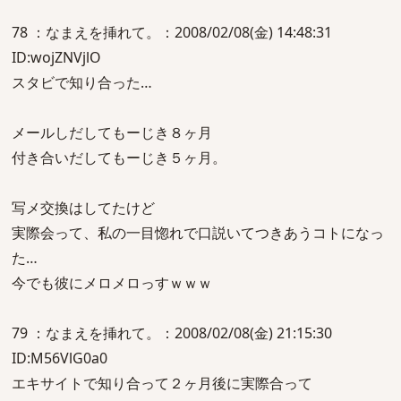
78 ：なまえを挿れて。：2008/02/08(金) 14:48:31
ID:wojZNVjlO
スタビで知り合った…
メールしだしてもーじき８ヶ月
付き合いだしてもーじき５ヶ月。
写メ交換はしてたけど
実際会って、私の一目惚れで口説いてつきあうコトになっ
た…
今でも彼にメロメロっすｗｗｗ
79 ：なまえを挿れて。：2008/02/08(金) 21:15:30
ID:M56VlG0a0
エキサイトで知り合って２ヶ月後に実際合って