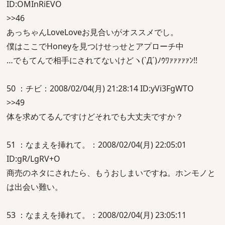
ID:OMInRiEVO
>>46
あっちゃんLoveLoveお見合いがオススメでし。
僕はここでHoneyを見つけせっせとアプローチ中
…でもてんで相手にされてないけどヽ(`Д´)ﾉｳﾜｧｧｧｧｧﾝ!!
50 ：チビ：2008/02/04(月) 21:28:14 ID:yVi3FgWTO
>>49
体を求めてるんですけどそれでも大丈夫ですか？
51 ：なまえを挿れて。：2008/02/04(月) 22:05:01
ID:gR/LgRV+O
商売のネタにされたら、もうおしまいですね。ホンモノと
は出会い難い。
53 ：なまえを挿れて。：2008/02/04(月) 23:05:11