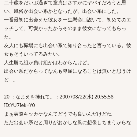
二十歳をだいぶ過ぎて童貞はさすがにヤバイだろうと思
い、風俗か出会い系かとなったが、出会い系にした。
一番最初に出会えた彼女を一生懸命口説いて、初めてのエ
ッチして、可愛かったからそのまま彼女になってもらっ
た。
友人にも職場にも出会い系で知り合ったと言っている。彼
女もそういってるみたい。
人生勝ち組か負け組かはわからんけど。
出会い系だからってなんも卑屈になることは無いと思うけ
ど…。
20 ：なまえを挿れて。：2007/08/22(水) 20:55:58
ID:YU7Iek+Y0
まぁ実際キッカケなんてどうでも良いんだけどね
ただ出会い系だと周りがおかしな風に想像しちまうからな