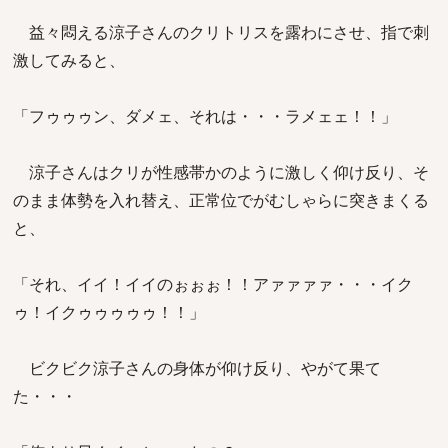
益々悶える涼子さんのクリトリスを露わにさせ、指で刺
激してみると、
「フゥゥゥン、ダメェ、それは・・・ラメェェ！！」
涼子さんはクリが性感帯かのように激しく仰け反り、そ
のまま体勢を入れ替え、正常位でがむしゃらに突きまくる
と、
「それ、イイ！イイのぉぉぉ！！アァァァァ・・・イク
ゥ！イクゥゥゥゥゥ！！」
ビクビク涼子さんの身体が仰け反り、やがて果て
た・・・