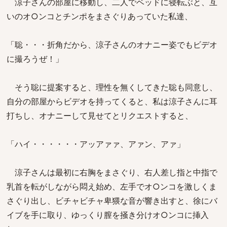
涼子さんの部屋に移動し、二人でベッドに寝転ぶと、互
いのオ○ンコとチンポをまさぐりあっていた私達、
「聡・・・折角だから、涼子さんのオナニー姿でもビデオ
に撮ろうぜ！」
そう聡に提案すると、理性を無くしてきた聡も同意し、
自分の部屋からビデオを持ってくると、私は涼子さんに耳
打ちし、オナニーして見せてとリクエストすると、
「ハイ・・・・・・アッアァァ、アァン、アァ」
涼子さんは最初に右胸をまさぐり、右人差し指と中指で
乳首を転がしながら悶え始め、左手でオ○ンコを激しくま
さぐり出し、ビチャビチャ卑猥な音が響き出すと、徐にバ
イブを手に取り、ゆっくり膣を掻き分けオ○ンコに挿入