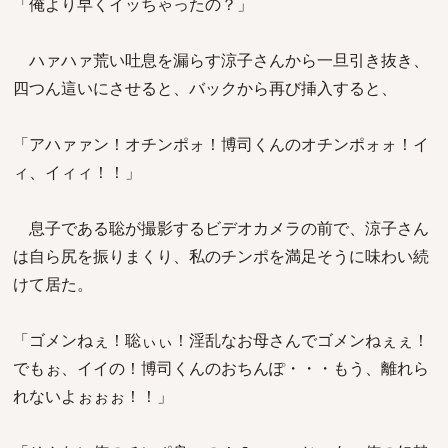
「俺より早くイッちゃったの？」
ハァハァ荒い吐息を漏らす涼子さんから一旦引き抜き、
四つん這いにさせると、バックから再び挿入すると、
「アハァァン！オチンポォ！博司くんのオチンポォォ！イ
ィ、イィィ！！」
息子である聡が撮影するビデオカメラの前で、涼子さん
は自ら尻を振りまくり、私のチンポを満足そうに味わい続
けて居た。
「ゴメンねぇ！聡ぃぃ！淫乱なお母さんでゴメンねぇぇ！
でもぉ、イイの！博司くんのおちんぽ・・・もう、離れら
れないよぉぉぉ！！」