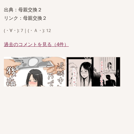
出典：母親交換２
リンク：母親交換２
(・∀・): 7 | (・Ａ・): 12
過去のコメントを見る（4件）