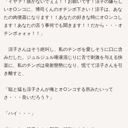
「イヤァ！抜かないでぇぇ！！お願いです！涼子の嫌らし
いオ○ンコに、博司くんのオチンポ下さい！涼子は、あな
たの肉便器になります！！あなたの好きな時にオ○ンコし
ます！あなたの言う事何でも聞きます！！だから・・・オ
チンポォォォ！！」
涼子さんはそう絶叫し、私のチンポを愛しそうに口に含
みだした。ジュルジュル唾液混じりに舌で刺激を与える快
楽に、私のチンポは発射態勢になり、慌てて涼子さんを引
き離すと、
「聡と猛も涼子さんが俺とオ○ンコする所みたいって
さ・・・良いだろう？」
「ハイ・・・」