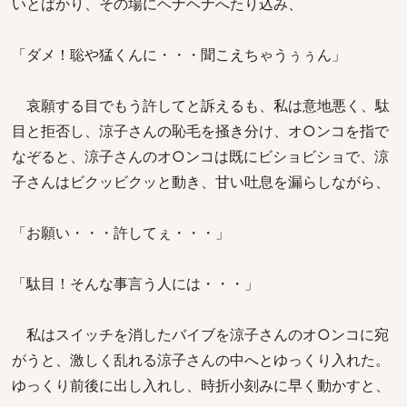
いとばかり、その場にヘナヘナへたり込み、
「ダメ！聡や猛くんに・・・聞こえちゃうぅぅん」
哀願する目でもう許してと訴えるも、私は意地悪く、駄
目と拒否し、涼子さんの恥毛を掻き分け、オ○ンコを指で
なぞると、涼子さんのオ○ンコは既にビショビショで、涼
子さんはビクッビクッと動き、甘い吐息を漏らしながら、
「お願い・・・許してぇ・・・」
「駄目！そんな事言う人には・・・」
私はスイッチを消したバイブを涼子さんのオ○ンコに宛
がうと、激しく乱れる涼子さんの中へとゆっくり入れた。
ゆっくり前後に出し入れし、時折小刻みに早く動かすと、