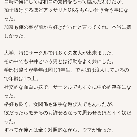
当時の俺にしては相当の覚悟をもって臨んだわけだが、
拍子抜けするほどアッサリとOKをもらい付き合う事にな
った。
加奈も俺の事が前から好きだったと言ってくれ、本当に嬉
しかった。
大学、特にサークルでは多くの友人が出来ました。
その中でも中井という男とは行動をよく共にした。
学部は違うが学年は同じ1年生。でも彼は浪人しているの
で年齢は1つ上。
社交的な面白い奴で、サークルでもすぐに中心的存在にな
った。
格好も良く、女関係も派手な遊び人でもあったが、
彼だったらモテるのも許せるなって思わせるほどイイ奴だ
った。
すべてが俺とは全く対照的ながら、ウマが合った。