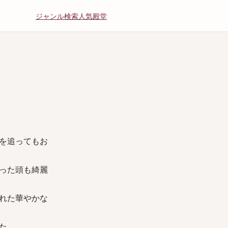
ジャンル
検索
人気
殿堂
を追ってもお
った頭も綺麗
れた華やかな
た。