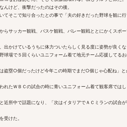
なんけど、衝撃だったのはその後。
いてそこで知り合ったとの事で「夫の好きだった野球を観に行
からサッカー観戦、バスケ観戦、バレー観戦ととにかくスポー
、出かけているうちに体力ついたらしく見る度に姿勢が良くな
野球場で５回くらいユニフォーム着て地元チーム応援してるお
は盗塁○個だったけど今年この時期でまだ○個じゃ心配ね」と
われたＷＢＣの試合の時に青いユニフォーム着て観客席ではし
と近所中で話題になり、「次はイタリアでＡＣミランの試合が
を受けた。