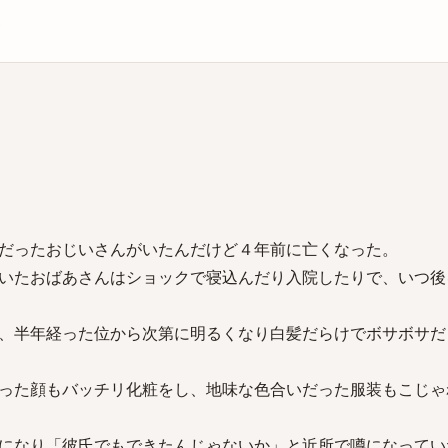
庫
だったおじいさんがいたんだけど４年前に亡くなった。
いたおばあさんはショックで寝込んだり入院したりで、いつ後
、半年経った位から次第に明るくなり白髪だらけでボサボサだ
った顔もバッチリ化粧をし、地味な色合いだった服装もこじゃ
になり「彼氏でもできたんじゃないか」と近所で噂になってい