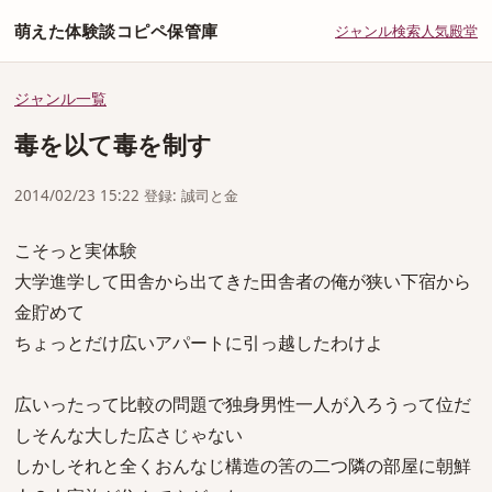
萌えた体験談コピペ保管庫
ジャンル
検索
人気
殿堂
ジャンル一覧
毒を以て毒を制す
2014/02/23 15:22 登録: 誠司と金
こそっと実体験
大学進学して田舎から出てきた田舎者の俺が狭い下宿から
金貯めて
ちょっとだけ広いアパートに引っ越したわけよ
広いったって比較の問題で独身男性一人が入ろうって位だ
しそんな大した広さじゃない
しかしそれと全くおんなじ構造の筈の二つ隣の部屋に朝鮮