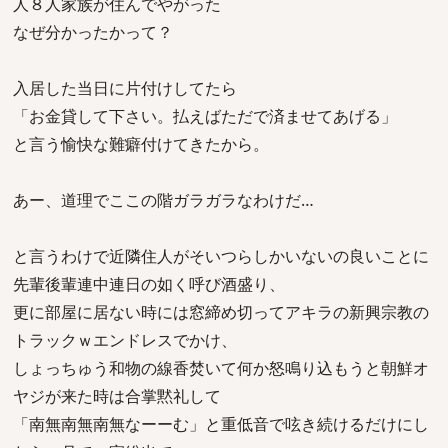
人８人家族が住んでやがった
なぜ分かったかって？
入居した当日に片付けしてたら
「お金貸して下さい。払えばただで済ませてあげる」
と言う愉快な難癖付けてきたから。
あー、道理でここの階ガラガラなわけだ…
と言うわけで近隣住人がそいつらしかいないの良いことに
先輩後輩連中連日の如く呼び酒盛り、
更に部屋に居ない時には窓締め切ってアキラの新興宗教の
トラックｗエンドレスでかけ、
しょっちゅう和物の線香焚いて何か怒鳴り込もうと朝鮮オ
ヤジが来た時は合掌黙礼して
「南無南無南無なーーむ」と重低音で呟き続けるだけにし