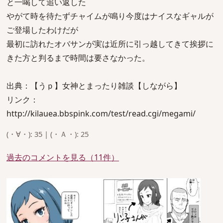
と一喝して追い返した
やがて時を待たずチャイムが鳴り今度はナイスなギャルが
ご登場したわけだが
最初に訪れたオバサンが実は近所に引っ越してきて挨拶に
きた方と判るまで時間は要さなかった。
出典：【うｐ】女神とまったり雑談【しながら】
リンク：
http://kilauea.bbspink.com/test/read.cgi/megami/
(・∀・): 35 | (・Ａ・): 25
過去のコメントを見る（11件）