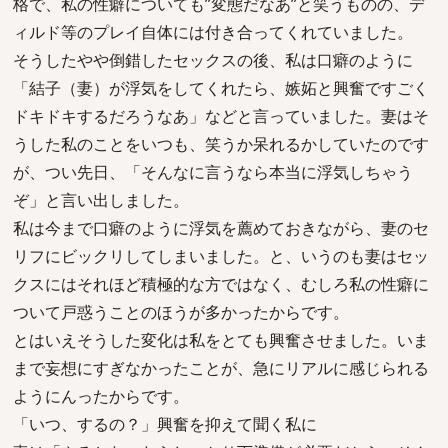
格で、私の性癖についても”変態だなあ”と笑うものの、デ
ィルド等のプレイ自体には付き合ってくれていました。
そうしたやや倒錯したセックスの後、私は口癖のように
「結子（妻）が浮気をしてくれたら、嫉妬と興奮ですごく
ドキドキするだろうなあ」などと言っていました。妻はそ
うした私のことをいつも、笑うか呆れるかしていたのです
が、つい先日、「そんなに言うなら本当に浮気しちゃう
ぞ」と言い出しました。
私は今まで口癖のように浮気を薦めておきながら、妻のセ
リフにビックリしてしまいました。と、いうのも妻はセッ
クスにはそれほど積極的な方ではなく、むしろ私の性癖に
ついて戸惑うことのほうが多かったからです。
とはいえそうした変化は私をとても興奮させました。いま
まで妄想にすぎなかったことが、急にリアルに感じられる
ようにんったからです。
「いつ、するの？」興奮を抑えて聞く私に