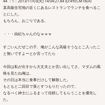
44 ：1：2013/11/03(火) 14:04:27.84 ID:4YECM18D0
某高級住宅地の近くにあるレストランでランチを食べるこ
とにした。
もちろん、おごりである。
・・・由紀ちゃんのなｗｗｗ
すごいんだぜこの子、俺がこんな高級そうなとこ入ったこ
と無いですよーとか言ってたら
今回は私が出すから大丈夫とか言い出してさ。マダムの風
格を見たね俺は。
その日は本当に食事だけして解散した。
もともと二回目で落とすつもりだったので、
なるべく紳士にふるまって信頼してもらうことを優先し
た。