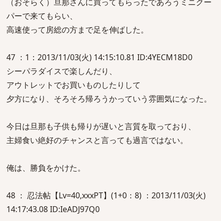
（おそらく）旦那さんに買ってもらったであろうミニクー
パーで来てもらい、
高速使って房総の方まで足を伸ばした。
47 ：1：2013/11/03(火) 14:15:10.81 ID:4YECM18D0
シーパラダイスで楽しんだり、
アウトレットでお買いものしたりして
夕方になり、そろそろ帰ろうかっていう雰囲気になった。
今日は旦那も子供も帰りが遅いと言質を取っており、
主婦食い絶好のチャンスと言っても過言ではない。
俺は、勝負をかけた。
48 ： 忍法帖【Lv=40,xxxPT】(1+0：8) ：2013/11/03(火)
14:17:43.08 ID:IeADJ97Q0