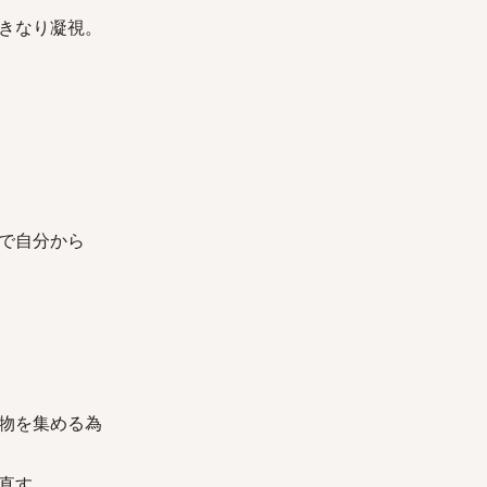
きなり凝視。
で自分から
物を集める為
直す。