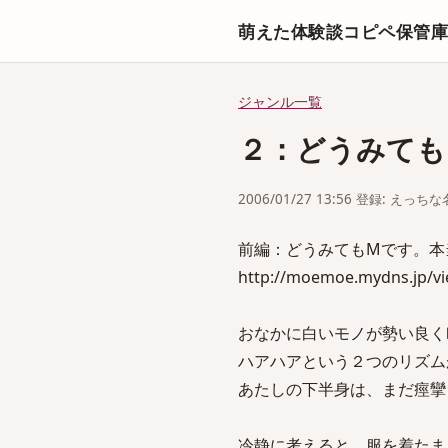
萌えた体験談コピペ保管
ジャンル一覧
２：どうみても
2006/01/27 13:56 登録: えっ
前編：どうみてもMです。本
http://moemoe.mydns.jp/v
おなかに白いモノが勢い良く
ハアハアという２つのリズム
あたしの下半身は、まだ痙攣
冷静に考えると、服を着たま