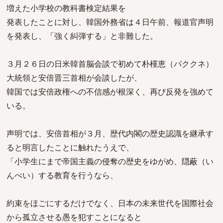
増えた小学校の教科書検定結果を
発表したことに対し、韓国外務省は４日午前、報道官声明
を発表し、「強く糾弾する」と非難した。
３月２６日の日米韓首脳会談で初めて朴槿恵（パククネ）
大統領と安倍晋三首相が会談したが、
韓国では安倍政権への不信感が根深く、再び反発を強めて
いる。
声明では、安倍首相が３月、歴代内閣の歴史認識を継承す
ると明言したことに触れたうえで、
「小学生にまで帝国主義の侵奪の歴史をゆがめ、隠蔽（い
んぺい）する教育を行うなら、
約束をほごにするだけでなく、日本の未来世代を国際社会
から孤立させる愚を犯すことになると