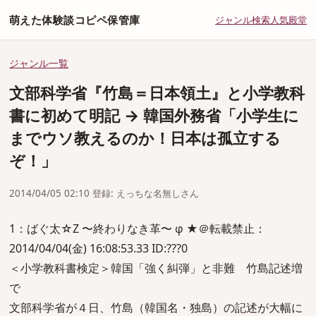
萌えた体験談コピペ保管庫
ジャンル
検索
人気
殿堂
ジャンル一覧
文部科学省『竹島＝日本領土』と小学教科
書に初めて明記 → 韓国外務省「小学生に
までウソ教えるのか！日本は孤立する
ぞ！」
2014/04/05 02:10 登録: えっちな名無しさん
1：ばぐ太☆Z 〜終わりなき革〜 φ ★＠転載禁止：
2014/04/04(金) 16:08:53.33 ID:???0
＜小学教科書検定＞韓国「強く糾弾」と非難 竹島記述増
で
文部科学省が４日、竹島（韓国名・独島）の記述が大幅に