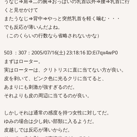
うなじ⇒肩⇒二の腕⇒おっぱいの乳首以外⇒腰⇒乳首に行
くと見せかけて
またうなじ⇒背中⇒やっと突然乳首を軽く噛む・・・
でも反応が薄いんだよね。
（このくらいの行数なら省略されないかな）
503 ：307：2005/07/16(土) 23:18:16 ID:Ei7qx4wP0
まずはローター。
実はローターは、クリトリスに直に当てない方が良い。
皮を剥いて、ピンク色に光るクリに当てると、
あまりにも刺激が強すぎるのだ。
それよりも皮の周辺に当てるのが良い。
しかしそれは通常の感度を持つ女性に対してだ。
ゆみの場合は少し鈍い部類に入るようだ。
皮越しでは反応が薄いからだ。