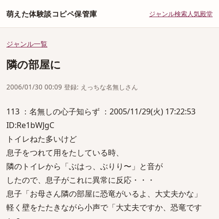
萌えた体験談コピペ保管庫
ジャンル
検索
人気
殿堂
ジャンル一覧
隣の部屋に
2006/01/30 00:09 登録: えっちな名無しさん
113 ：名無しの心子知らず ：2005/11/29(火) 17:22:53
ID:Re1bWJgC
トイレねた多いけど
息子をつれて用をたしている時、
隣のトイレから「ぶはっ、ぶりり〜」と音が
したので、息子がこれに異常に反応・・・
息子「お母さん隣の部屋に恐竜がいるよ、大丈夫かな」
軽く壁をたたきながら小声で「大丈夫ですか、恐竜です