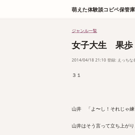
萌えた体験談コピペ保管
ジャンル一覧
女子大生 果歩
2014/04/18 21:10 登録: えっ
３１
山井 「よ〜し！それじゃ練
山井はそう言って立ち上がり