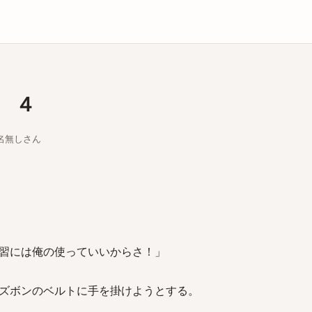
庫
 ４
ちな名無しさん
習には俺の使っていいからさ！」
ズボンのベルトに手を掛けようとする。