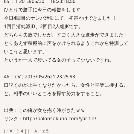
65 ：1 2013/05/30 18:23:18.56
ひとりで勝手に今日の報告をします。
今日4回目のナンパ活動にて、初声かけできました！
1回目清純派JD、2回目2人組JKです。
どちらも失敗でしたが、すごく大きな進歩ができました！
とりあえず積極的に声をかけられるようこれから特訓して
いこうと思います。
というか一人で歩いてる女の子って少ないですね。
46 ：(‘∀`) 2013/05/2621:23:25.93
口説くのが上手くなりたかったら、女性と平等に接するこ
と。相手のいいところを探す努力をすること。
出典：この俺が女を抱く時がきたｗｗ
リンク：http://balonsokuho.com/yaritin/
(・∀・): 4 | (・Ａ・): 5