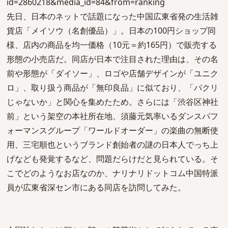
id=2860218&media_id=84&from=ranking
先日、日本のネットで話題になった中国広東省発の生活雑
貨店「メイソウ（名創優品）」。日本の100円ショップ同
様、店内の商品を均一価格（10元＝約165円）で販売する
形態の小売店だ。同店が日本で注目された理由は、その名
前や形態が「ダイソー」、ロゴや店舗デザインが「ユニク
ロ」、取り扱う商品が「無印良品」に似ており、「パクリ
じゃないか」と関心を集めたため。さらには「渋谷区神社
前」という架空の本社所在地、須藤元気率いるダンスパフ
ォーマンスグループ「ワールドオーダー」の楽曲の無断使
用、三宅順也というブランド創始者の謎の日本人でっち上
げなども発覚するなど、問題だらけだと見られている。そ
こでどのようなお店なのか、ナリナリドットコム中国特派
員が広東省深セン市にある同店を訪問してみた。