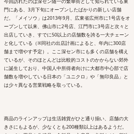
今回訪れたのは深セン随一の繁華街として知られている東
門にある、3月下旬にオープンしたばかりの新しい店舗
だ。「メイソウ」は2013年9月、広東省広州市に1号店をオ
ープンして以来、佛山市に2号店、江門市に3号店と次々と
出店していき、すでに50以上の店舗数を誇る一大チェーン
と化している（※同社の出店計画によると、年内に300店
舗まで増やす予定）。ここ深セン市にも多くの店舗を構え
ているが、そのほとんどは比較的コストのかからない郊外
に誕生しており、中国人中所得者向けに大都市中心部で店
舗数を増やしている日本の「ユニクロ」や「無印良品」と
は少々異なる営業戦略を取っている。
商品のラインアップは生活雑貨がひと通り揃い、店舗の大
きさにもよるが、少なくとも200種類以上はあるようだ。